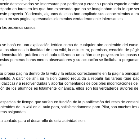
nte desmotivados se interesaran por participar y crear su propio espacio dentr
ticipado en foros en los que han expresado que no se imaginaban todo lo que se
te proyecto. Y además, algunos de ellos han ampliado sus conocimientos a tr
yendo en sus páginas personales elementos verdaderamente interesantes.
n los próximos cursos.
ía se basó en una explicación teórica como de cualquier otro contenido del curso
 a los alumnos la finalidad de una wiki, la estructura, permisos, creación de pági
 demostración práctica en el aula utilizando un cañón que proyectara los pasos
estas primeras horas meros observadores y su actuación se limitaba a preguntar
o.
u propia página dentro de la wiki y la enlazó correctamente en la página principa
etido. A partir de ahí, su misión quedó reducida a repartir las tareas (que pá
idáctica) y a resolver dudas y aportar comentarios de posibles modificaciones de
ión de los alumnos es totalmente dinámica, ellos son los verdaderos autores de
espacios de tiempo que varían en función de la planificación del resto de conten
ntenidos de la wiki en el aula pero, satisfactoriamente para Pilar, son muchos los
areas asignadas.
a contado para el desarrollo de esta actividad son: