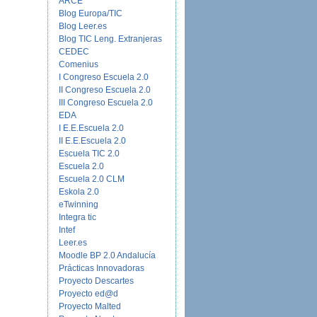
ARCE
Blog Europa/TIC
Blog Leer.es
Blog TIC Leng. Extranjeras
CEDEC
Comenius
I Congreso Escuela 2.0
II Congreso Escuela 2.0
III Congreso Escuela 2.0
EDA
I E.E.Escuela 2.0
II E.E.Escuela 2.0
Escuela TIC 2.0
Escuela 2.0
Escuela 2.0 CLM
Eskola 2.0
eTwinning
Integra tic
Intef
Leer.es
Moodle BP 2.0 Andalucía
Prácticas Innovadoras
Proyecto Descartes
Proyecto ed@d
Proyecto Malted