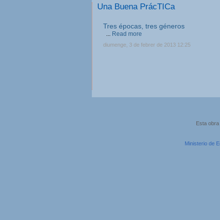
Una Buena PrácTICa
Tres épocas, tres géneros
...
Read more
diumenge, 3 de febrer de 2013 12:25
Esta obra
Ministerio de 