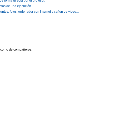
 forma directa por el profesor.
etos de una ejecución.
puntes, fotos, ordenador con Internet y cañón de vídeo…
r como de compañeros.