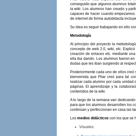
conseguido que algunos alumnos totalme
la wiki. Los alumnos han creado y par
capaces de hacer cuando empezamos es
de internet de forma autodidacta inclu
Su idea es seguir trabajando en ello co
Metodología
Al principio del proyecto la metodolog
concepto de web 2.0, wiki, etc. Explicó
creación de enlaces etc. mediante una
ella iba dando. Los alumnos fueron en 
dudas que les iban surgiendo al respect
Posteriormente cada uno de ellos creó s
bienvenida que Pilar creó para tal com
realizar cada alumno por cada unidad d
páginas. El aprendizaje y la colaborac
contenidos de la wiki.
A lo largo de la semana van dedicando 
para que los alumnos desarrollen los co
continúan y perfeccionan en casa las t
Los
medios didácticos
con los que se h
Visuales: