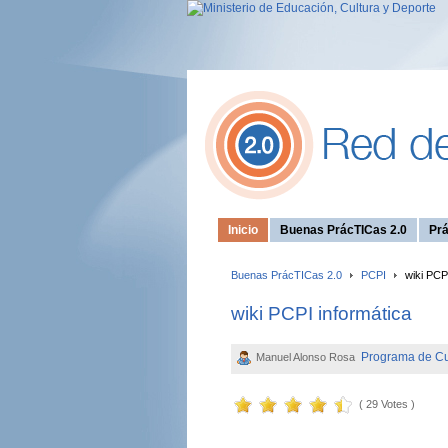
Inicio
Buenas PrácTICas 2.0
Prá
Buenas PrácTICas 2.0
PCPI
wiki PCPI
wiki PCPI informática
Programa de Cual
Manuel Alonso Rosa
( 29 Votes )