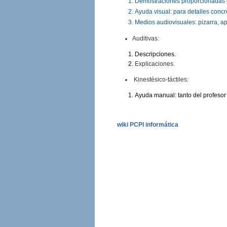
Demostraciones proporcionadas de
Ayuda visual: para detalles concr
Medios audiovisuales: pizarra, a
Auditivas:
Descripciones.
Explicaciones.
Kinestésico-táctiles:
Ayuda manual: tanto del profeso
wiki PCPI informática