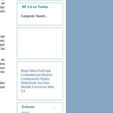
o de
BP 2.0 en Twitter
rían
avés
Cargando Tweets ...
 del
nas,
 que
 las
l de
gina
 sus
Blogs
Wikis
PodCasts
 los
Competencias Básicas
Colaboración
Redes
SlideShare
YouTube
idos
Moodle
Concursos
Web
 que
2.0
Enlaces