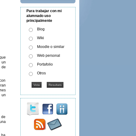
Para trabajar con mi
alumnado uso
principalmente
Blog
Wiki
Moodle o similar
Web personal
 que
n un
Portafolio
n de
Otros
 con
eran
enes
n un
. de
 una
s ha