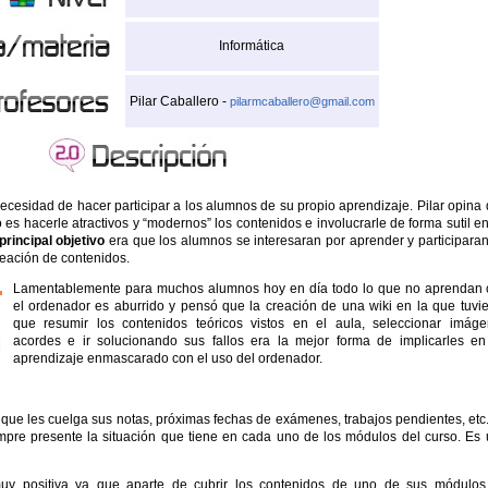
Informática
Pilar Caballero -
pilarmcaballero@gmail.com
necesidad de hacer participar a los alumnos de su propio aprendizaje. Pilar opina
s hacerle atractivos y “modernos” los contenidos e involucrarle de forma sutil e
principal objetivo
era que los alumnos se interesaran por aprender y participara
reación de contenidos.
Lamentablemente para muchos alumnos hoy en día todo lo que no aprendan
el ordenador es aburrido y pensó que la creación de una wiki en la que tuvi
que resumir los contenidos teóricos vistos en el aula, seleccionar imág
acordes e ir solucionando sus fallos era la mejor forma de implicarles e
aprendizaje enmascarado con el uso del ordenador.
 que les cuelga sus notas, próximas fechas de exámenes, trabajos pendientes, etc
mpre presente la situación que tiene en cada uno de los módulos del curso. Es
muy positiva ya que aparte de cubrir los contenidos de uno de sus módulo