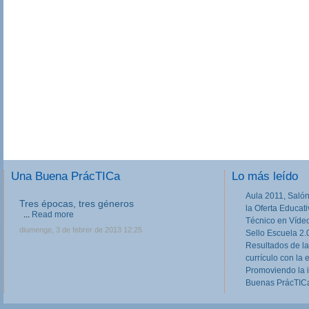
Una Buena PrácTICa
Lo más leído
Aula 2011, Salón
Tres épocas, tres géneros
la Oferta Educat
...
Read more
Técnico en Víde
diumenge, 3 de febrer de 2013 12:25
Sello Escuela 2.
Resultados de la
currículo con la 
Promoviendo la 
Buenas PrácTICa