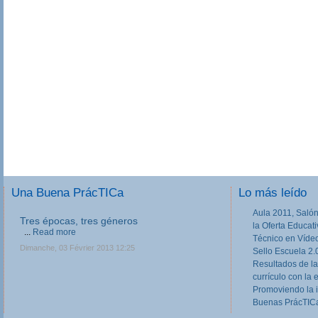
Una Buena PrácTICa
Lo más leído
Aula 2011, Salón
Tres épocas, tres géneros
la Oferta Educat
...
Read more
Técnico en Víde
Dimanche, 03 Février 2013 12:25
Sello Escuela 2.
Resultados de la
currículo con la 
Promoviendo la 
Buenas PrácTICa