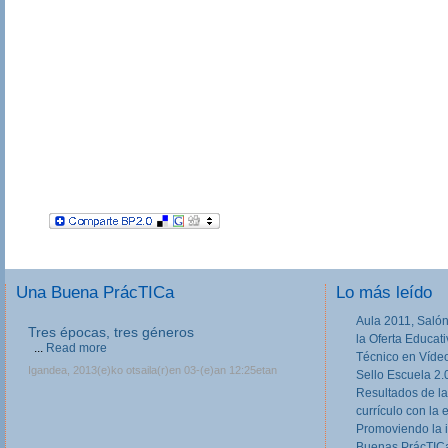
Una Buena PrácTICa
Lo más leído
Aula 2011, Salón
Tres épocas, tres géneros
la Oferta Educat
...
Read more
Técnico en Víde
Igandea, 2013(e)ko otsaila(r)en 03-(e)an 12:25etan
Sello Escuela 2.
Resultados de la
currículo con la 
Promoviendo la 
Buenas PrácTICa