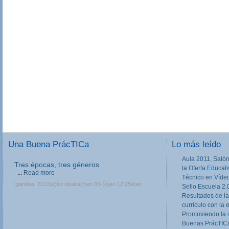
Una Buena PrácTICa
Lo más leído
Aula 2011, Salón
Tres épocas, tres géneros
la Oferta Educat
...
Read more
Técnico en Víde
Igandea, 2013(e)ko otsaila(r)en 03-(e)an 12:25etan
Sello Escuela 2.
Resultados de la
currículo con la 
Promoviendo la 
Buenas PrácTICa