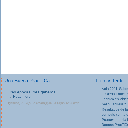
Una Buena PrácTICa
Lo más leído
Aula 2011, Salón
Tres épocas, tres géneros
la Oferta Educat
...
Read more
Técnico en Víde
Igandea, 2013(e)ko otsaila(r)en 03-(e)an 12:25etan
Sello Escuela 2.
Resultados de la
currículo con la 
Promoviendo la 
Buenas PrácTICa