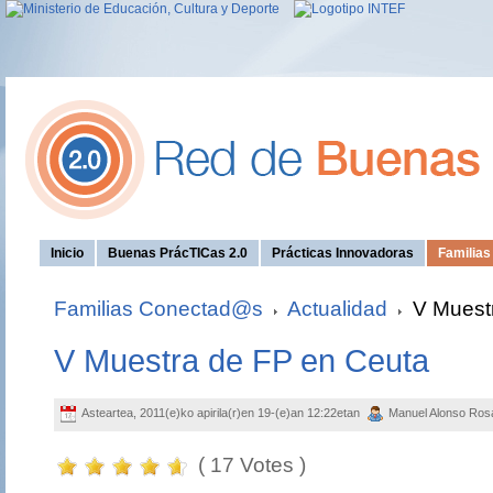
Inicio
Buenas PrácTICas 2.0
Prácticas Innovadoras
Familia
Familias Conectad@s
Actualidad
V Muestr
V Muestra de FP en Ceuta
Asteartea, 2011(e)ko apirila(r)en 19-(e)an 12:22etan
Manuel Alonso Ro
( 17 Votes )