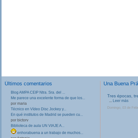
Últimos comentarios
Una Buena Pr
Blog AMPA CEIP Ntra. Sra. del ...
Tres épocas, tr
Me parece una excelente forma de que los...
...
Leer más
por maria
Domingo, 03 de Feb
Técnico en Vídeo Disc Jockey y...
En qué institutos de Madrid se pueden cu...
por bictorv
Biblioteca de aula UN VIAJE A...
enhorabuena a un trabajo de muchos...