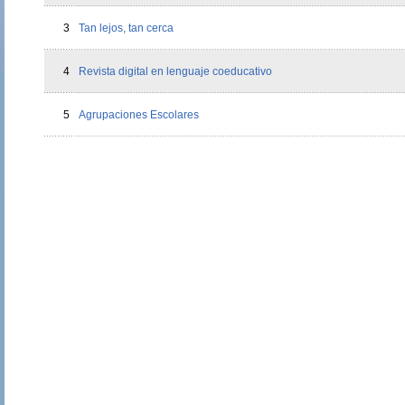
3
Tan lejos, tan cerca
4
Revista digital en lenguaje coeducativo
5
Agrupaciones Escolares