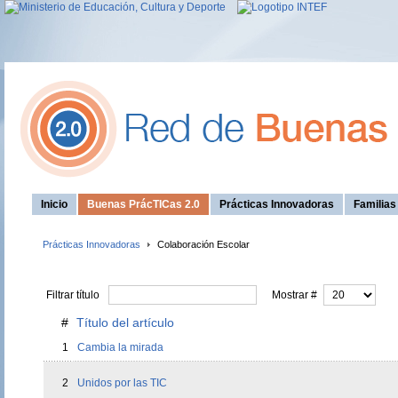
Inicio
Buenas PrácTICas 2.0
Prácticas Innovadoras
Familia
Prácticas Innovadoras
Colaboración Escolar
Filtrar título
Mostrar #
#
Título del artículo
1
Cambia la mirada
2
Unidos por las TIC