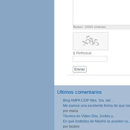
Restan:
10000
símbolos
Refrescar
Enviar
Últimos comentarios
Blog AMPA CEIP Ntra. Sra. del ...
Me parece una excelente forma de que los.
por maria
Técnico en Vídeo Disc Jockey y...
En qué institutos de Madrid se pueden cu..
por bictorv