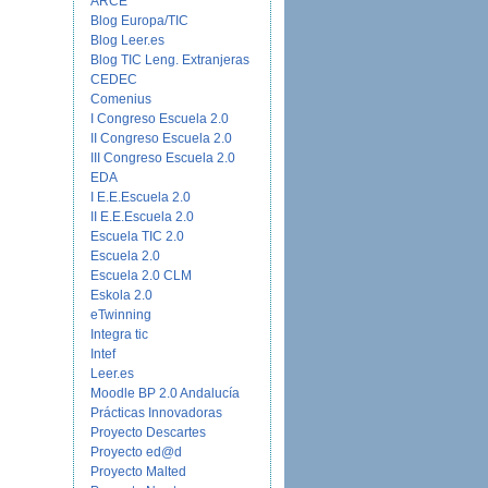
ARCE
Blog Europa/TIC
Blog Leer.es
Blog TIC Leng. Extranjeras
CEDEC
Comenius
I Congreso Escuela 2.0
II Congreso Escuela 2.0
III Congreso Escuela 2.0
EDA
I E.E.Escuela 2.0
II E.E.Escuela 2.0
Escuela TIC 2.0
Escuela 2.0
Escuela 2.0 CLM
Eskola 2.0
eTwinning
Integra tic
Intef
Leer.es
Moodle BP 2.0 Andalucía
Prácticas Innovadoras
Proyecto Descartes
Proyecto ed@d
Proyecto Malted