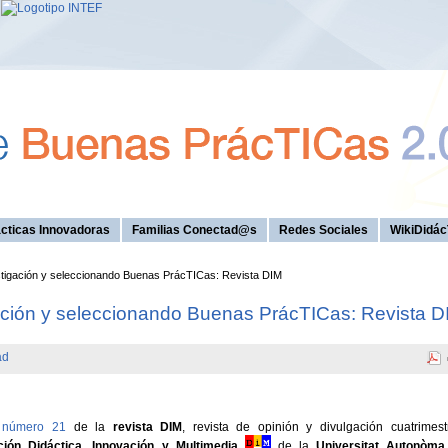
cticas Innovadoras
Familias Conectad@s
Redes Sociales
WikiDidác
tigación y seleccionando Buenas PrácTICas: Revista DIM
ación y seleccionando Buenas PrácTICas: Revista D
ad
l
número 21
de la
revista DIM
, revista de opinión y divulgación cuatrimest
ción Didáctica, Innovación y Multimedia
de la
Universitat Autonòma