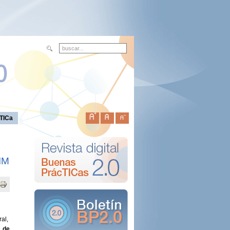
TICa
IM
ral,
 de