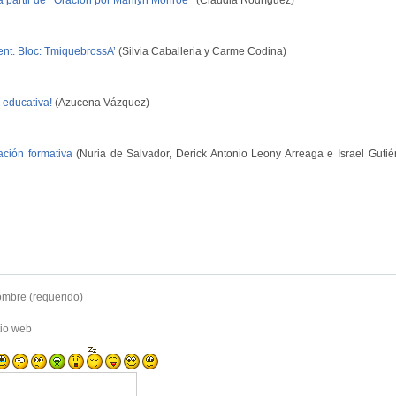
 partir de ‘’Oración por Marilyn Monroe’’
(Claudia Rodríguez)
nt. Bloc: TmiquebrossA’
(Silvia Caballeria y Carme Codina)
 educativa!
(Azucena Vázquez)
ación formativa
(Nuria de Salvador, Derick Antonio Leony Arreaga e Israel Gutié
mbre (requerido)
tio web