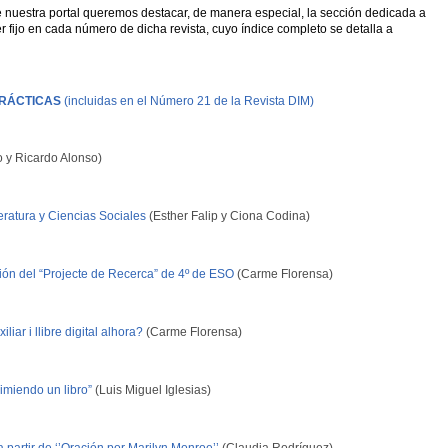
de nuestra portal queremos destacar, de manera especial, la sección dedicada a
r fijo en cada número de dicha revista, cuyo índice completo se detalla a
RÁCTICAS
(incluidas en el Número 21 de la Revista DIM)
y Ricardo Alonso)
eratura y Ciencias Sociales
(Esther Falip y Ciona Codina)
ión del “Projecte de Recerca” de 4º de ESO
(Carme Florensa)
ar i llibre digital alhora?
(Carme Florensa)
imiendo un libro”
(Luis Miguel Iglesias)