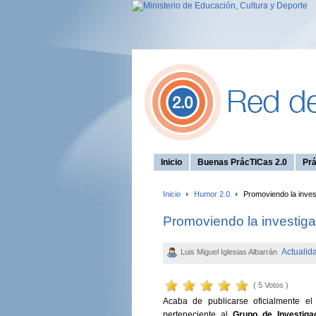
Inicio
Buenas PrácTICas 2.0
Prá
Inicio
Humor 2.0
Promoviendo la inves
Promoviendo la investig
Actualid
Luis Miguel Iglesias Albarrán
( 5 Votos )
Acaba de publicarse oficialmente e
perteneciente al
Grupo de Investiga