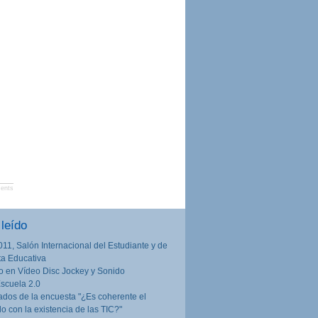
ents
leído
011, Salón Internacional del Estudiante y de
rta Educativa
o en Vídeo Disc Jockey y Sonido
Escuela 2.0
ados de la encuesta "¿Es coherente el
lo con la existencia de las TIC?"