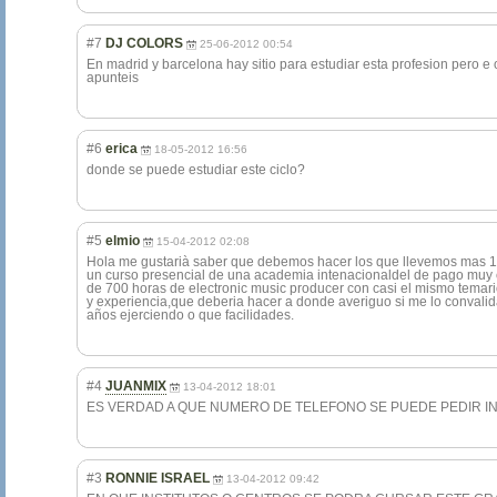
#7
DJ COLORS
25-06-2012 00:54
En madrid y barcelona hay sitio para estudiar esta profesion pero e 
apunteis
#6
erica
18-05-2012 16:56
donde se puede estudiar este ciclo?
#5
elmio
15-04-2012 02:08
Hola me gustarià saber que debemos hacer los que llevemos mas 1
un curso presencial de una academia intenacionaldel de pago muy c
de 700 horas de electronic music producer con casi el mismo temari
y experiencia,que deberia hacer a donde averiguo si me lo convalid
años ejerciendo o que facilidades.
#4
JUANMIX
13-04-2012 18:01
ES VERDAD A QUE NUMERO DE TELEFONO SE PUEDE PEDIR INFO
#3
RONNIE ISRAEL
13-04-2012 09:42