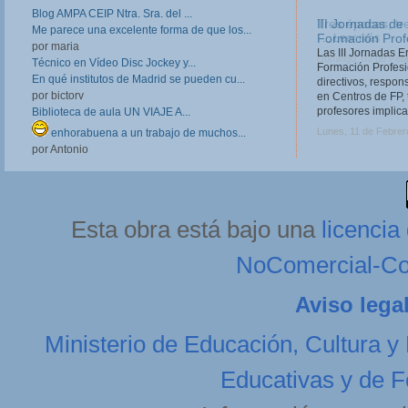
Blog AMPA CEIP Ntra. Sra. del ...
III Jornadas de
Me parece una excelente forma de que los...
Formación Prof
por maria
Las III Jornadas 
Técnico en Vídeo Disc Jockey y...
Formación Profesio
En qué institutos de Madrid se pueden cu...
directivos, respo
por bictorv
en Centros de FP, 
profesores implica
Biblioteca de aula UN VIAJE A...
Lunes, 11 de Febrer
enhorabuena a un trabajo de muchos...
por Antonio
Esta obra está bajo una
licenci
NoComercial-Com
Aviso lega
Ministerio de Educación, Cultura y
Educativas y de F