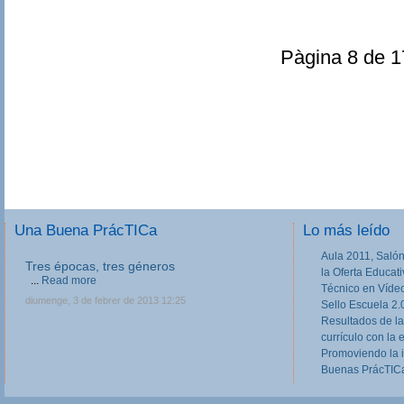
Pàgina 8 de 
Una Buena PrácTICa
Lo más leído
Aula 2011, Salón
Tres épocas, tres géneros
la Oferta Educat
...
Read more
Técnico en Víde
diumenge, 3 de febrer de 2013 12:25
Sello Escuela 2.
Resultados de la
currículo con la 
Promoviendo la 
Buenas PrácTICa