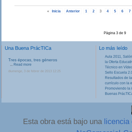
«
Inicia
Anterior
1
2
3
4
5
6
7
Pàgina 3 de 9
Una Buena PrácTICa
Lo más leído
Aula 2011, Salón
Tres épocas, tres géneros
la Oferta Educat
...
Read more
Técnico en Víde
diumenge, 3 de febrer de 2013 12:25
Sello Escuela 2.
Resultados de la
currículo con la 
Promoviendo la 
Buenas PrácTICa
Esta obra está bajo una
licenci