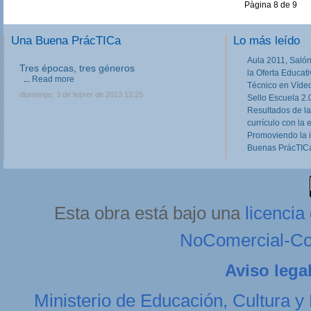
Pàgina 8 de 9
Una Buena PrácTICa
Lo más leído
Aula 2011, Salón
Tres épocas, tres géneros
la Oferta Educat
...
Read more
Técnico en Víde
diumenge, 3 de febrer de 2013 12:25
Sello Escuela 2.
Resultados de la
currículo con la 
Promoviendo la 
Buenas PrácTICa
Esta obra está bajo una
licenci
NoComercial-Com
Aviso lega
Ministerio de Educación, Cultura y