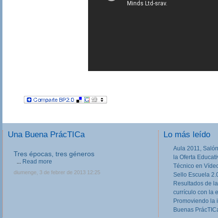
Una Buena PrácTICa
Lo más leído
Aula 2011, Salón
Tres épocas, tres géneros
III Jornadas de movilidad europea en
la Oferta Educat
Formación Profesional
...
Read more
Técnico en Víde
Las III Jornadas Erasmus y Leonardo en
diumenge, 3 de febrer de 2013 12:25
Sello Escuela 2.
Formación Profesional, dirigidas a equipos
Resultados de la
directivos, responsables de Programas Europeos
currículo con la 
en Centros de FP, tutores de FCT y otros
profesores implicados o...
Read more
Promoviendo la 
Buenas PrácTICa
dilluns, 11 de febrer de 2013 20:27