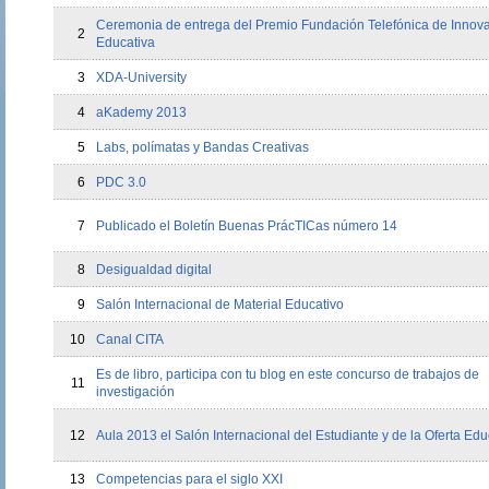
Ceremonia de entrega del Premio Fundación Telefónica de Innov
2
Educativa
3
XDA-University
4
aKademy 2013
5
Labs, polímatas y Bandas Creativas
6
PDC 3.0
7
Publicado el Boletín Buenas PrácTICas número 14
8
Desigualdad digital
9
Salón Internacional de Material Educativo
10
Canal CITA
Es de libro, participa con tu blog en este concurso de trabajos de
11
investigación
12
Aula 2013 el Salón Internacional del Estudiante y de la Oferta Edu
13
Competencias para el siglo XXI