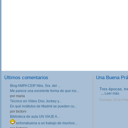
Últimos comentarios
Una Buena Pr
Blog AMPA CEIP Ntra. Sra. del ...
Tres épocas, tr
Me parece una excelente forma de que los...
...
Leer más
por maria
Domingo, 03 de Feb
Técnico en Vídeo Disc Jockey y...
En qué institutos de Madrid se pueden cu...
por bictorv
Biblioteca de aula UN VIAJE A...
enhorabuena a un trabajo de muchos...