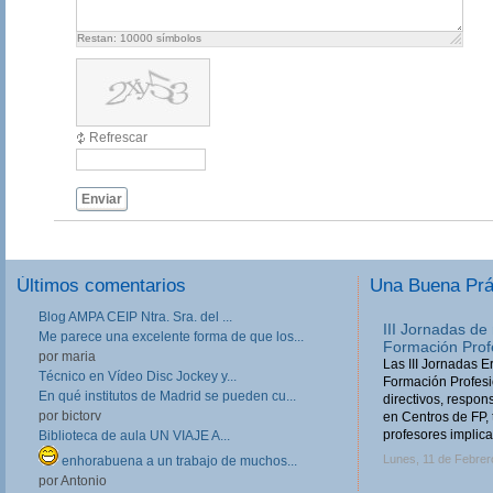
Restan:
10000
símbolos
Refrescar
Enviar
Últimos comentarios
Una Buena Pr
Blog AMPA CEIP Ntra. Sra. del ...
III Jornadas de
Me parece una excelente forma de que los...
Formación Prof
por maria
Las III Jornadas 
Técnico en Vídeo Disc Jockey y...
Formación Profesio
En qué institutos de Madrid se pueden cu...
directivos, respo
por bictorv
en Centros de FP, 
profesores implica
Biblioteca de aula UN VIAJE A...
Lunes, 11 de Febrer
enhorabuena a un trabajo de muchos...
por Antonio