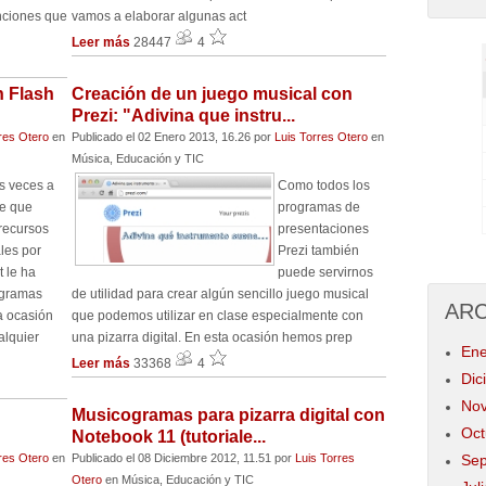
unciones que
vamos a elaborar algunas act
Leer más
28447
4
 Flash
Creación de un juego musical con
Prezi: "Adivina que instru...
res Otero
en
Publicado el 02 Enero 2013, 16.26
por
Luis Torres Otero
en
Música, Educación y TIC
 veces a
Como todos los
te que
programas de
recursos
presentaciones
les por
Prezi también
t le ha
puede servirnos
ogramas
de utilidad para crear algún sencillo juego musical
AR
a ocasión
que podemos utilizar en clase especialmente con
alquier
una pizarra digital. En esta ocasión hemos prep
Ene
Leer más
33368
4
Dic
Nov
n
Musicogramas para pizarra digital con
Oct
Notebook 11 (tutoriale...
res Otero
en
Publicado el 08 Diciembre 2012, 11.51
por
Luis Torres
Sep
Otero
en Música, Educación y TIC