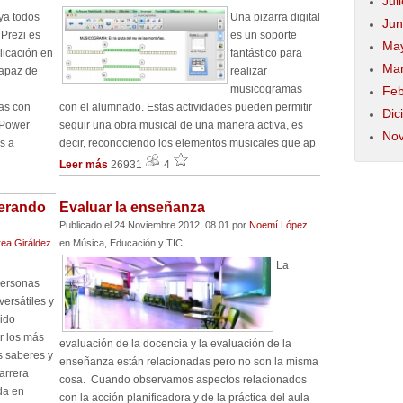
Jul
a todos
Una pizarra digital
Jun
 Prezi es
es un soporte
May
licación en
fantástico para
Mar
capaz de
realizar
musicogramas
Feb
as con
con el alumnado. Estas actividades pueden permitir
Dic
s Power
seguir una obra musical de una manera activa, es
Nov
s a
decir, reconociendo los elementos musicales que ap
Leer más
26931
4
derando
Evaluar la enseñanza
Publicado el 24 Noviembre 2012, 08.01
por
Noemí López
ea Giráldez
en Música, Educación y TIC
La
personas
versátiles y
ido
r los más
evaluación de la docencia y la evaluación de la
s saberes y
enseñanza están relacionadas pero no son la misma
arrera
cosa. Cuando observamos aspectos relacionados
da en
con la acción planificadora y de la práctica del aula