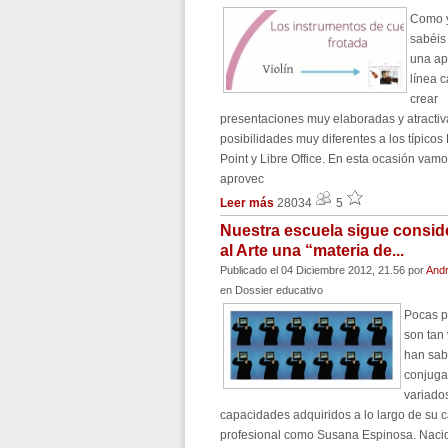
Como y
sabéis
una ap
línea 
crear
presentaciones muy elaboradas y atractiv
posibilidades muy diferentes a los típico
Point y Libre Office. En esta ocasión vamo
aprovec
Leer más
28034
5
Nuestra escuela sigue consi
al Arte una “materia de...
Publicado el 04 Diciembre 2012, 21.56
por
Andr
en Dossier educativo
Pocas 
son tan 
han sab
conjuga
variado
capacidades adquiridos a lo largo de su c
profesional como Susana Espinosa. Naci