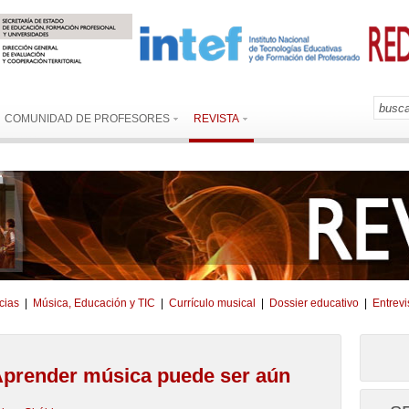
COMUNIDAD DE PROFESORES
REVISTA
cias
|
Música, Educación y TIC
|
Currículo musical
|
Dossier educativo
|
Entrevi
 Aprender música puede ser aún