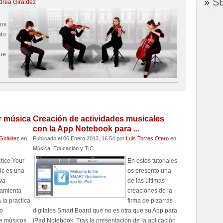
»
S
drea Giráldez
tos
to
.
que
r música
Creación de actividades musicales
con la App Notebook para ...
Giráldez
en
Publicado el 06 Enero 2013, 16.54
por
Luis Torres Otero
en
Música, Educación y TIC
tice Your
En estos tutoriales
ic es una
os presento una
va
de las últimas
ramienta
creaciones de la
 la práctica
firma de pizarras
mo
digitales Smart Board que no es otra que su App para
e músicos
iPad Notebook. Tras la presentación de la aplicación