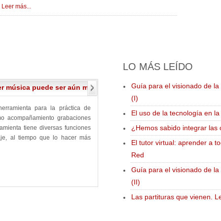
Leer más...
LO
MÁS LEÍDO
Guía para el visionado de l
er música puede ser aún más divertido
Creación de actividades
(I)
erramienta para la práctica de
En estos tutoriales os presento una de las 
El uso de la tecnología en l
omo acompañamiento grabaciones
de pizarras digitales Smart Board que no
¿Hemos sabido integrar las 
amienta tiene diversas funciones
Notebook. Tras la presentación de la 
aje, al tiempo que lo hacer más
algunas actividades musicales para nues
El tutor virtual: aprender a 
pizarra digital. Las actividades que pr
Red
pueden realizar desde la tableta o des
gusten.
Guía para el visionado de l
(II)
Las partituras que vienen. L