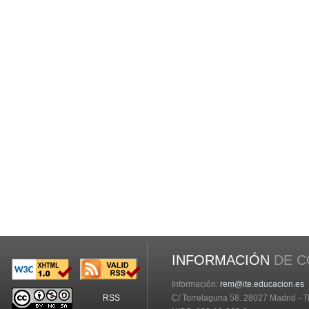
INFORMACIÓN
DE C
Información:
rem@ite.educacion.es
RSS
C/ Torrelaguna 58. 28027 Madrid - Tl