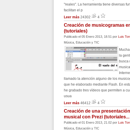
"reales". La herramienta tiene diversas f
facilitan el p
Leer más
24302
4
Creación de musicogramas en
(tutoriales)
Publicado el 05 Enero 2013, 18.51
por
Luis Tor
Música, Educación y TIC
Muchas
la gen
busca 
musica
Interne
llamado la atención alguno de los music
que he elaborado mediante Flash. En est
he grabado tres vídeos que permiten a cu
usua
Leer más
46412
4
Creación de una presentació
musical con Prezi (tutoriales...
Publicado el 01 Enero 2013, 21.02
por
Luis Tor
Música, Educación y TIC