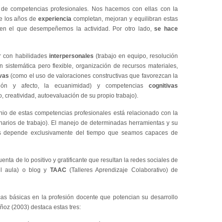
de competencias profesionales. Nos hacemos con ellas con la
e los años de
experiencia
completan, mejoran y equilibran estas
 en el que desempeñemos la actividad. Por otro lado,
se hace
r con habilidades
interpersonales
(trabajo en equipo, resolución
ón sistemática pero flexible, organización de recursos materiales,
vas
(como el uso de valoraciones constructivas que favorezcan la
cación y afecto, la ecuanimidad) y competencias
cognitivas
, creatividad, autoevaluación de su propio trabajo).
inio de estas competencias profesionales está relacionado con la
inarios de trabajo). El manejo de determinadas herramientas y su
ales depende exclusivamente del tiempo que seamos capaces de
nta de lo positivo y gratificante que resultan la redes sociales de
el aula) o blog y
TAAC
(Talleres Aprendizaje Colaborativo) de
as básicas en la profesión docente que potencian su desarrollo
ñoz (2003) destaca estas tres: