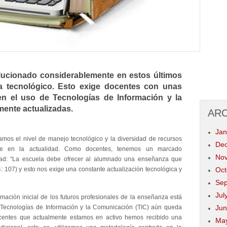
lucionado considerablemente en estos últimos
a tecnológico. Esto exige docentes con unas
n el uso de Tecnologías de Información y la
ente actualizadas.
AR
Jan
amos el nivel de manejo tecnológico y la diversidad de recursos
Dec
e en la actualidad. Como docentes, tenemos un marcado
Nov
dad: “La escuela debe ofrecer al alumnado una enseñanza que
04: 107) y esto nos exige una constante actualización tecnológica y
Oct
Sep
Jul
mación inicial de los futuros profesionales de la enseñanza está
 Tecnologías de Información y la Comunicación (TIC) aún queda
Jun
centes que actualmente estamos en activo hemos recibido una
May