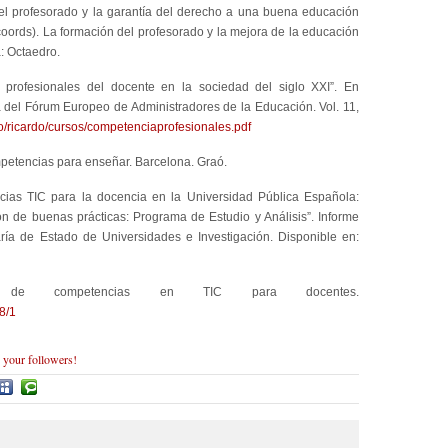
l profesorado y la garantía del derecho a una buena educación
(coords). La formación del profesorado y la mejora de la educación
a: Octaedro.
rofesionales del docente en la sociedad del siglo XXI”. En
a del Fórum Europeo de Administradores de la Educación. Vol. 11,
o/ricardo/cursos/competenciaprofesionales.pdf
etencias para enseñar. Barcelona. Graó.
cias TIC para la docencia en la Universidad Pública Española:
ón de buenas prácticas: Programa de Estudio y Análisis”. Informe
ía de Estado de Universidades e Investigación. Disponible en:
s de competencias en TIC para docentes.
8/1
o your followers!