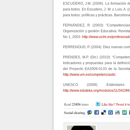
ESCUDERO, J.M. (2006). La formación de
para todos. En Escudero, J. M. y Luis, A. 
para todos: políticas y prácticas. Barcelon
FERNÁNDEZ, R. (2003): “Competencias p
Organización y gestión Educativa: Revist
No 1, 2003.
http://www.uclm.es/profesorad
PERRENOUD, P. (2004): Diez nuevas comp
PRENDES, M.P. (Dir.) (2010): “Competen
Indicadores y propuestas para la definici
del Proyecto EA2009-0133 de la Secretar
http://www.um.es/competenciastic
UNESCO (2008): Estándare
http://www.eduteka.org/modulos/11/342/86
Read
23456
times
|
Like this? Tweet it t
Social sharing