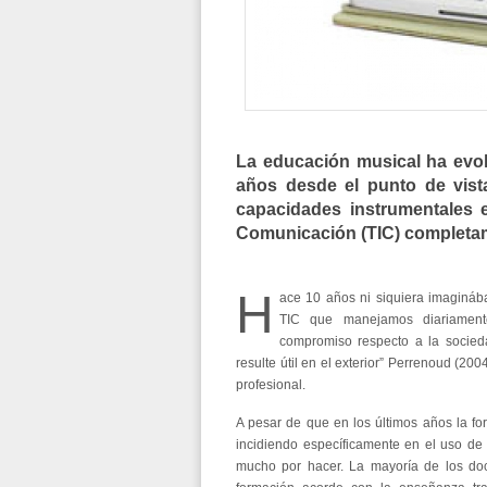
La educación musical ha evo
años desde el punto de vist
capacidades instrumentales
e
Comunicación (TIC) completam
H
ace 10 años ni siquiera imagináb
TIC que manejamos diariament
compromiso respecto a la socie
resulte útil en el exterior” Perrenoud (20
profesional.
A pesar de que en los últimos años la for
incidiendo específicamente en el uso de
mucho por hacer. La mayoría de los do