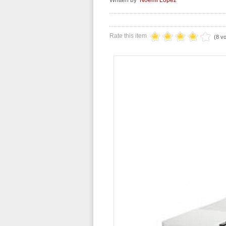
Written by
Noemí López
Rate this item
(8 v