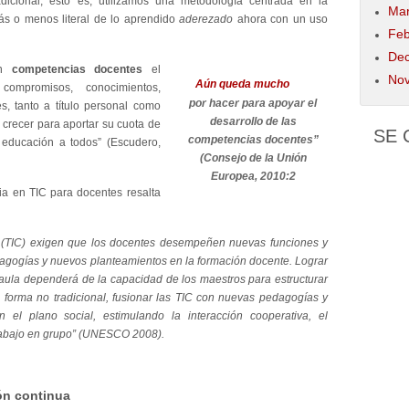
dicional, esto es, utilizamos una metodología centrada en la
Mar
ás o menos literal de lo aprendido
aderezado
ahora con un uso
Feb
Dec
on
competencias docentes
el
Nov
Aún queda mucho
compromisos, conocimientos,
por hacer
para apoyar el
s, tanto a título personal como
desarrollo de las
e crecer para aportar su cuota de
SE
competencias docentes”
 educación a todos” (Escudero,
(Consejo de la Unión
Europea, 2010:2
a en TIC para docentes resalta
IC) exigen que los docentes desempeñen nuevas funciones y
agogías y nuevos planteamientos en la formación docente. Lograr
l aula dependerá de la capacidad de los maestros para estructurar
 forma no tradicional, fusionar las TIC con nuevas pedagogías y
 el plano social, estimulando la interacción cooperativa, el
trabajo en grupo” (UNESCO 2008).
ón continua