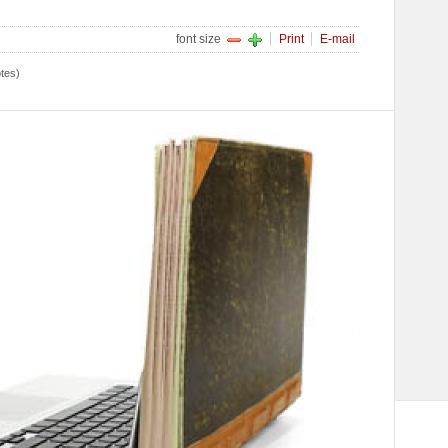
font size
Print
E-mail
otes)