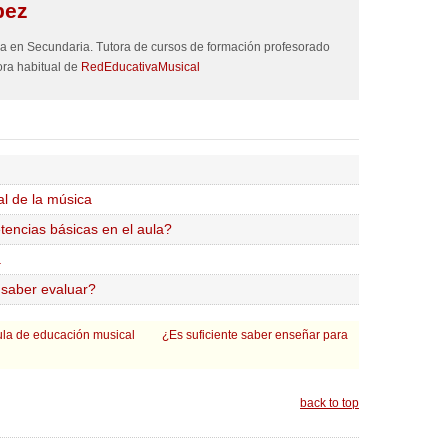
pez
a en Secundaria. Tutora de cursos de formación profesorado
ra habitual de
RedEducativaMusical
al de la música
encias básicas en el aula?
a
 saber evaluar?
aula de educación musical
¿Es suficiente saber enseñar para
back to top