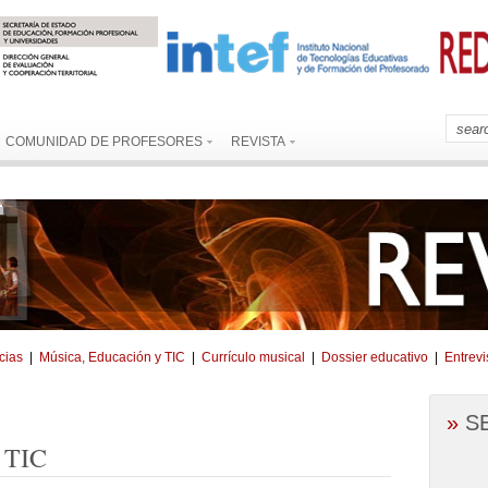
COMUNIDAD DE PROFESORES
REVISTA
cias
|
Música, Educación y TIC
|
Currículo musical
|
Dossier educativo
|
Entrevi
»
S
 TIC