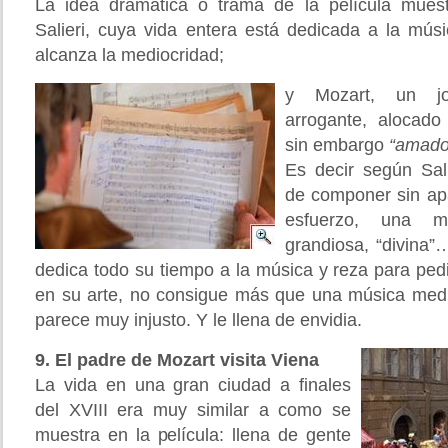
La idea dramática o trama de la película muest
Salieri, cuya vida entera está dedicada a la mús
alcanza la mediocridad;
y Mozart, un jo
arrogante, alocado
sin embargo
“amado
Es decir según Sal
de componer sin ap
esfuerzo, una mú
grandiosa, “divina”
dedica todo su tiempo a la música y reza para ped
en su arte, no consigue más que una música medioc
parece muy injusto. Y le llena de envidia.
9. El padre de Mozart visita Viena
La vida en una gran ciudad a finales
del XVIII era muy similar a como se
muestra en la película: llena de gente