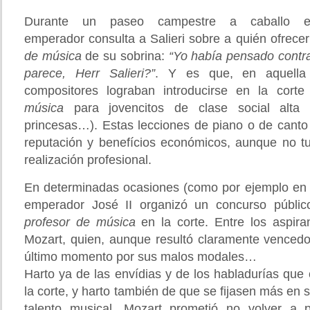
Durante un paseo campestre a caballo e
emperador consulta a Salieri sobre a quién ofrece
de música
de su sobrina:
“Yo había pensado contra
parece, Herr Salieri?”
. Y es que, en aquella
compositores lograban introducirse en la cor
música
para jovencitos de clase social alta (a
princesas…). Estas lecciones de piano o de cant
reputación y benefícios económicos, aunque no t
realización profesional.
En determinadas ocasiones (como por ejemplo en 
emperador José II organizó un concurso públi
profesor de música
en la corte. Entre los aspira
Mozart, quien, aunque resultó claramente vencedor
último momento por sus malos modales…
Harto ya de las envídias y de los habladurías que 
la corte, y harto también de que se fijasen más en
talento musical, Mozart prometió no volver a p