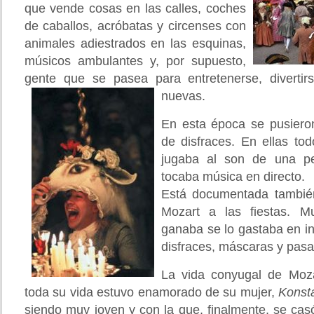
que vende cosas en las calles, coches
de caballos, acróbatas y circenses con
animales adiestrados en las esquinas,
músicos ambulantes y, por supuesto,
gente que se pasea para entretenerse, diverti
nuevas.
En esta época se pusiero
de disfraces. En ellas to
jugaba al son de una p
tocaba música en directo.
Está documentada también
Mozart a las fiestas. M
ganaba se lo gastaba en in
disfraces, máscaras y pasar
La vida conyugal de Mozar
toda su vida estuvo enamorado de su mujer,
Konst
siendo muy joven y con la que, finalmente, se cas