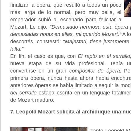
finalizar la ópera, que resultó a todos un poco
más larga de lo normal, pero muy bella, el
emperador subió al escenario para felicitar a
Mozart. Le dijo:
“Demasiado hermosa esta ópera p
demasiadas notas en ellas, mi querido Mozart.”
A lo
descortés, constestó: “
Majestad, tiene justamente
falta.”
En fin, el caso es que, con
El rapto en el serrall
nueva etapa de su vida profesional. Tenía 
convertirse en un gran
compositor de ópera
. Pe
primera ópera, nunca hasta ahora había encontr
anteriores óperas se había limitado a seguir la mo
del serrallo
estaba escrita en un lenguaje totalme
de Mozart maduro.
7. Leopold Mozart solicita al archiduque una n
Tanto Leopold M