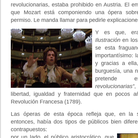
revolucionarias, estaba prohibido en Austria. El 
que Mozart está componiendo una ópera sobre 
permiso. Le manda llamar para pedirle explicacio
Y es que, er
Ilustración
en los
se esta fragua
importantísimo: 
y gracias a ella
burguesía, una n
pretende 
revolucionarias”
,
libertad, igualdad y fraternidad que en pocos 
Revolución Francesa (1789).
Las óperas de esta época refleja que, en la 
entonces, había dos tipos de públicos bien difer
contrapuestos:
por un lado, el público aristocrático, que