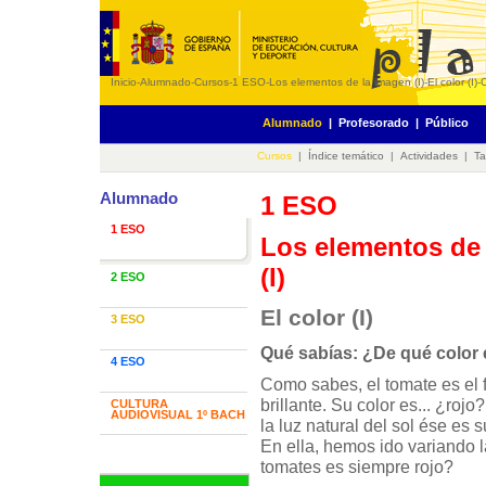
Inicio
-
Alumnado
-
Cursos
-
1 ESO
-
Los elementos de la imagen (I)
-
El color (I)
-
Alumnado
|
Profesorado
|
Público
Cursos
|
Índice temático
|
Actividades
|
Ta
Alumnado
1 ESO
1 ESO
Los elementos de
(I)
2 ESO
El color (I)
3 ESO
Qué sabías: ¿De qué color
4 ESO
Como sabes, el tomate es el f
brillante. Su color es... ¿ro
CULTURA
AUDIOVISUAL 1º BACH
la luz natural del sol ése es
En ella, hemos ido variando 
tomates es siempre rojo?