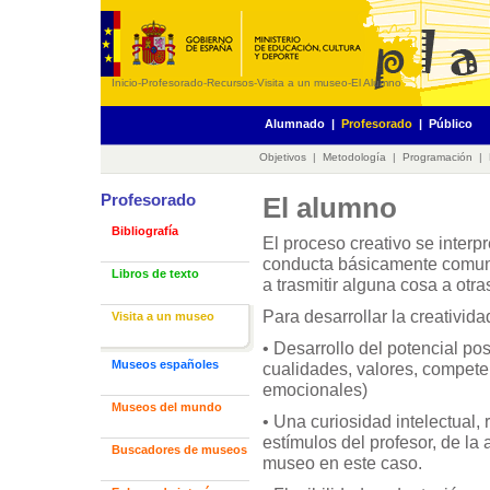
Inicio
-
Profesorado
-
Recursos
-
Visita a un museo
-
El Alumno
Alumnado
|
Profesorado
|
Público
Objetivos
|
Metodología
|
Programación
|
Profesorado
El alumno
Bibliografía
El proceso creativo se inter
conducta básicamente comun
Libros de texto
a trasmitir alguna cosa a otr
Para desarrollar la creativida
Visita a un museo
• Desarrollo del potencial posi
Museos españoles
cualidades, valores, compete
emocionales)
Museos del mundo
• Una curiosidad intelectual, 
estímulos del profesor, de la 
Buscadores de museos
museo en este caso.