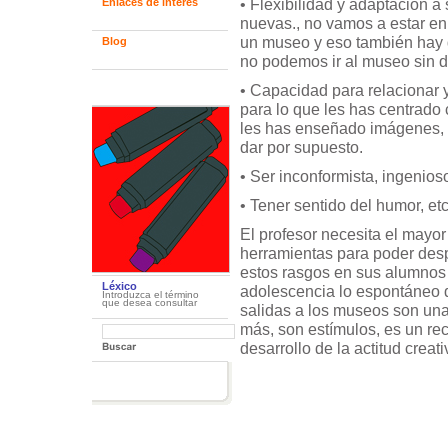
• Flexibilidad y adaptación a
Enlaces de interés
nuevas., no vamos a estar en
un museo y eso también hay 
Blog
no podemos ir al museo sin d
• Capacidad para relacionar y
para lo que les has centrado
les has enseñado imágenes,
dar por supuesto.
• Ser inconformista, ingenio
• Tener sentido del humor, e
El profesor necesita el mayo
herramientas para poder des
estos rasgos en sus alumnos 
Léxico
adolescencia lo espontáneo de
Introduzca el término
que desea consultar
salidas a los museos son un
más, son estímulos, es un rec
desarrollo de la actitud creati