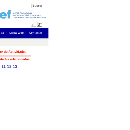
uda
|
Mapa Web
|
Contactar
ler de Actividades
dades relacionadas
0
11
12
13