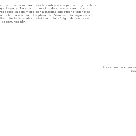
deo es, en sí mismo, una disciplina artística independiente y que tiene
opio lenguaje. No obstante, muchos directores de cine dan sus
ros pasos en este medio, por la facilidad que supone obtener el
o frente a lo costoso del séptimo arte. A través de las siguientes
llas te iniciarás en el conocimiento de los códigos de este nuevo
 de comunicación.
Una cámara de vídeo c
sob