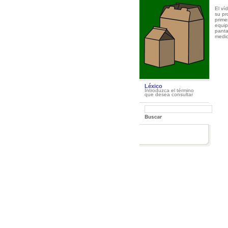
El ví
su pr
prime
equip
panta
medio
Léxico
Introduzca el término
que desea consultar