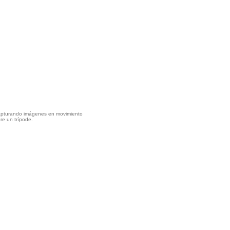
apturando imágenes en movimiento
re un trípode.