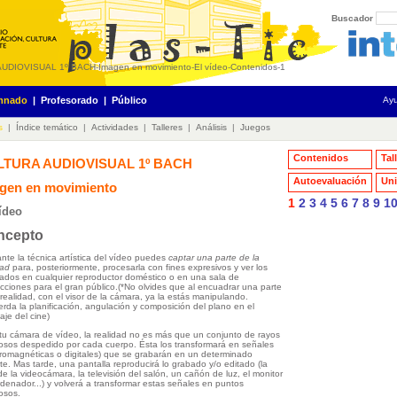
Buscador
AUDIOVISUAL 1º BACH
-
Imagen en movimiento
-
El vídeo
-
Contenidos
-
1
mnado
|
Profesorado
|
Público
Ay
s
|
Índice temático
|
Actividades
|
Talleres
|
Análisis
|
Juegos
Contenidos
Tal
LTURA AUDIOVISUAL 1º BACH
Autoevaluación
Uni
gen en movimiento
1
2
3
4
5
6
7
8
9
1
ídeo
ncepto
nte la técnica artística del vídeo puedes
captar una parte de la
dad
para, posteriormente, procesarla con fines expresivos y ver los
tados en cualquier reproductor doméstico o en una sala de
cciones para el gran público.(*No olvides que al encuadrar una parte
 realidad, con el visor de la cámara, ya la estás manipulando.
rda la planificación, angulación y composición del plano en el
aje del cine)
tu cámara de vídeo, la realidad no es más que un conjunto de rayos
osos despedido por cada cuerpo. Ésta los transformará en señales
tromagnéticas o digitales) que se grabarán en un determinado
te. Mas tarde, una pantalla reproducirá lo grabado y/o editado (la
e la videocámara, la televisión del salón, un cañón de luz, el monitor
rdenador...) y volverá a transformar estas señales en puntos
osos.