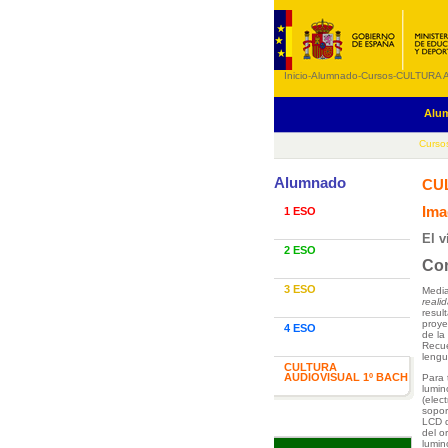
Inicio
-
Alumnado
-
Cursos
-
CULTURA 
Alu
Curso
Alumnado
CU
Ima
1 ESO
El v
2 ESO
Co
3 ESO
Media
reali
resul
proye
4 ESO
de la
Recue
lengu
CULTURA
AUDIOVISUAL 1º BACH
Para 
lumin
(elec
sopor
LCD d
del o
lumin