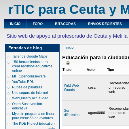
rTIC para Ceuta y M
INICIO
FORO
BITÁCORAS
ENVIOS RECIENTES
Sitio web de apoyo al profesorado de Ceuta y Melilla
Entradas de blog
Inicio
Taller de Google Maps
Educación para la ciudadan
150 herramientas para
crear recursos educativos
Título
Autor
Tipo
online
MIT Opencourseware
YouTube EDU
Recomenda
Wild Web
Nubes de palabras
cesar
un recurso
Woods
web
Uso seguro de Internet
WebQuest y actualidad
Open Suse versión
educativa
Recomenda
Ser
agam0080
un recurso
Mypictr: programa en línea
diferentes......
web
para creación de avatares
The KDE Project Education