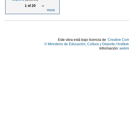
1 of 20
››
more
Este obra está bajo licencia de
Creative Com
© Ministerio de Educación, Cultura y Deporte
/
Institu
Información:
webma