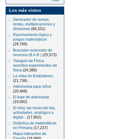
más
Los más vistos
Generador de sumas,
restas, multiplicaciones y
divisiones
(68,331)
Razonamiento lógico y
juegos matemáticos
(29,766)
Buscador avanzado de
recursos (B.A.R.)
(25,573)
Tianguis de Física:
sencillos experimentos de
física
(24,388)
La criba de Eratóstenes
(21,736)
Astronomia para niños
(20,468)
El traje de astronauta
(19,092)
El reloj: las horas del día,
actividades, analógico y
digital...
(17,902)
Didáctica de matemáticas
en Primaria
(17,237)
Mapa interactivo de
España
(16,966)