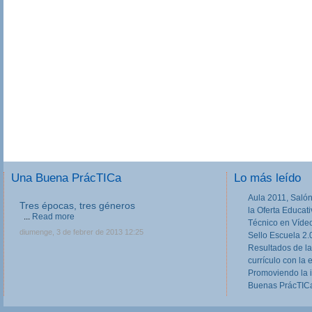
Una Buena PrácTICa
Lo más leído
Aula 2011, Salón
Tres épocas, tres géneros
la Oferta Educat
...
Read more
Técnico en Víde
diumenge, 3 de febrer de 2013 12:25
Sello Escuela 2.
Resultados de la
currículo con la 
Promoviendo la 
Buenas PrácTICa