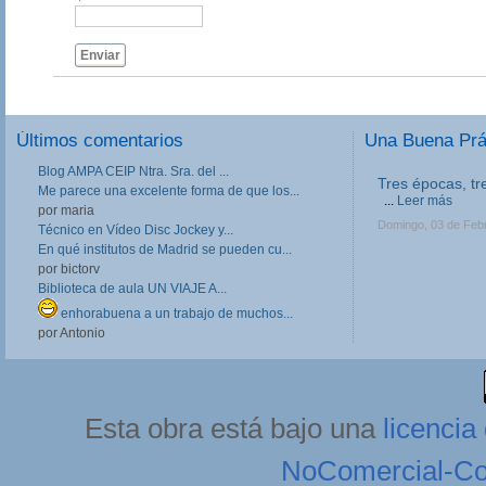
Enviar
Últimos comentarios
Una Buena Pr
Blog AMPA CEIP Ntra. Sra. del ...
Tres épocas, tr
Me parece una excelente forma de que los...
...
Leer más
por maria
Domingo, 03 de Feb
Técnico en Vídeo Disc Jockey y...
En qué institutos de Madrid se pueden cu...
por bictorv
Biblioteca de aula UN VIAJE A...
enhorabuena a un trabajo de muchos...
por Antonio
Esta obra está bajo una
licenci
NoComercial-Com