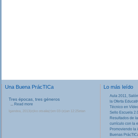
Una Buena PrácTICa
Lo más leído
Aula 2011, Salón
Tres épocas, tres géneros
la Oferta Educat
...
Read more
Técnico en Víde
Igandea, 2013(e)ko otsaila(r)en 03-(e)an 12:25etan
Sello Escuela 2.
Resultados de la
currículo con la 
Promoviendo la 
Buenas PrácTICa