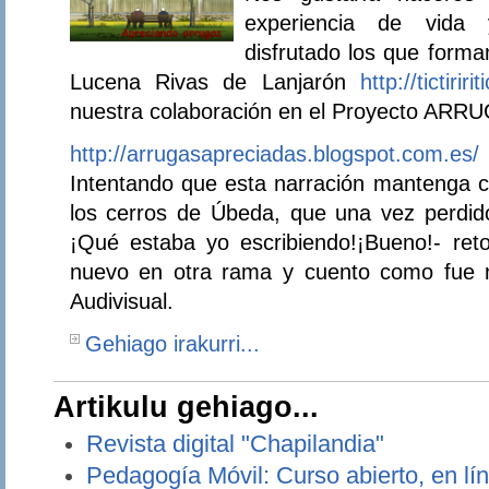
experiencia de vida
disfrutado los que form
Lucena Rivas de Lanjarón
http://tictirir
nuestra colaboración en el Proyecto ARR
http://arrugasapreciadas.blogspot.com.es/
Intentando que esta narración mantenga ci
los cerros de Úbeda, que una vez perdido
¡Qué estaba yo escribiendo!¡Bueno!- re
nuevo en otra rama y cuento como fue n
Audivisual.
Gehiago irakurri...
Artikulu gehiago...
Revista digital "Chapilandia"
Pedagogía Móvil: Curso abierto, en lín