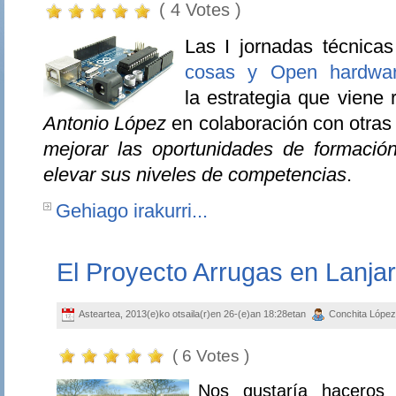
( 4 Votes )
Las I jornadas técnicas
cosas y Open hardwa
la estrategia que viene 
Antonio López
en colaboración con otras 
mejorar las oportunidades de formaci
elevar sus niveles de competencias
.
Gehiago irakurri...
El Proyecto Arrugas en Lanja
Asteartea, 2013(e)ko otsaila(r)en 26-(e)an 18:28etan
Conchita Lópe
( 6 Votes )
Nos gustaría haceros 