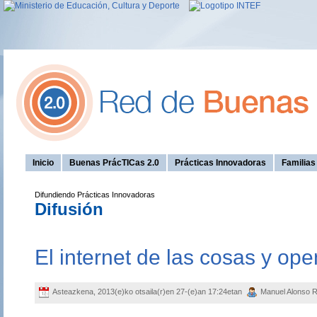
Inicio
Buenas PrácTICas 2.0
Prácticas Innovadoras
Familia
Difundiendo Prácticas Innovadoras
Difusión
El internet de las cosas y op
Asteazkena, 2013(e)ko otsaila(r)en 27-(e)an 17:24etan
Manuel Alonso 