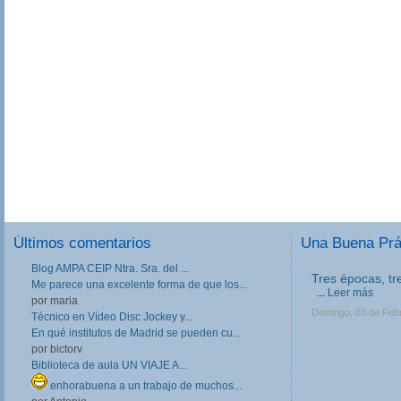
Últimos comentarios
Una Buena Pr
Blog AMPA CEIP Ntra. Sra. del ...
Tres épocas, tr
Me parece una excelente forma de que los...
...
Leer más
por maria
Domingo, 03 de Feb
Técnico en Vídeo Disc Jockey y...
En qué institutos de Madrid se pueden cu...
por bictorv
Biblioteca de aula UN VIAJE A...
enhorabuena a un trabajo de muchos...