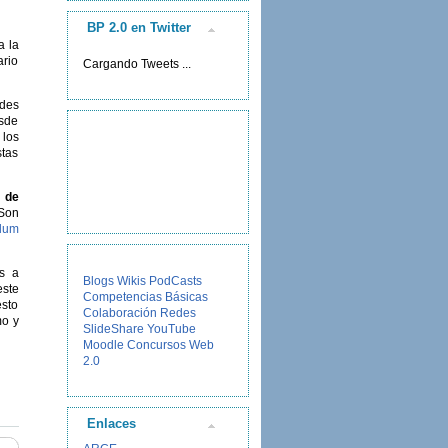
BP 2.0 en Twitter
a la
ario
Cargando Tweets ...
ades
esde
 los
stas
 de
 Son
ulum
os a
Blogs
Wikis
PodCasts
este
Competencias Básicas
esto
Colaboración
Redes
o y
SlideShare
YouTube
Moodle
Concursos
Web
2.0
Enlaces