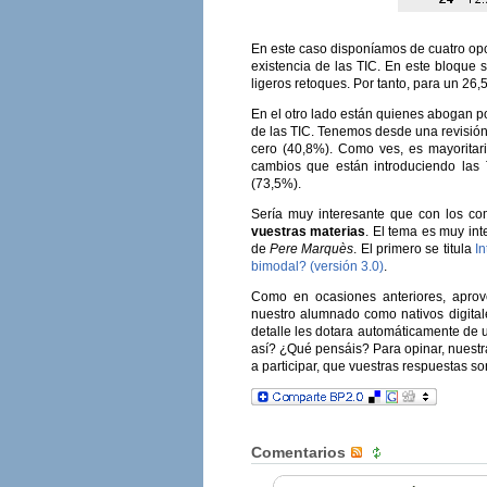
En este caso disponíamos de cuatro opci
existencia de las TIC. En este bloque 
ligeros retoques. Por tanto, para un 26
En el otro lado están quienes abogan po
de las TIC. Tenemos desde una revisión
cero (40,8%). Como ves, es mayoritari
cambios que están introduciendo las 
(73,5%).
Sería muy interesante que con los co
vuestras materias
. El tema es muy int
de
Pere Marquès
. El primero se titula
In
bimodal? (versión 3.0)
.
Como en ocasiones anteriores, aprov
nuestro alumnado como nativos digital
detalle les dotara automáticamente de u
así? ¿Qué pensáis? Para opinar, nuestr
a participar, que vuestras respuestas so
Comentarios