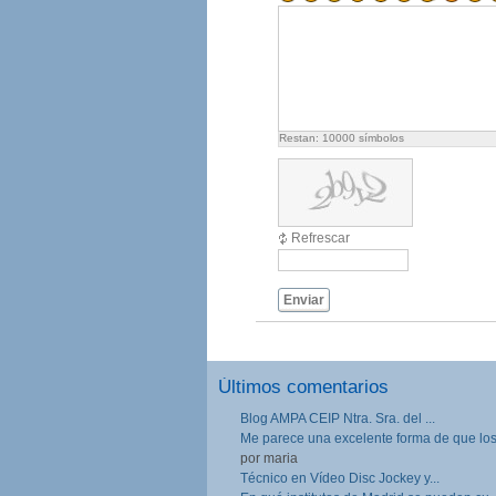
Restan:
10000
símbolos
Refrescar
Enviar
Últimos comentarios
Blog AMPA CEIP Ntra. Sra. del ...
Me parece una excelente forma de que los.
por maria
Técnico en Vídeo Disc Jockey y...