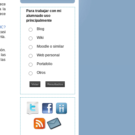
rece
a la
Para trabajar con mi
rece
alumnado uso
principalmente
TIC?
Blog
casi
nta.
Wiki
Moodle o similar
ión.
 las
Web personal
 las
Portafolio
Otros