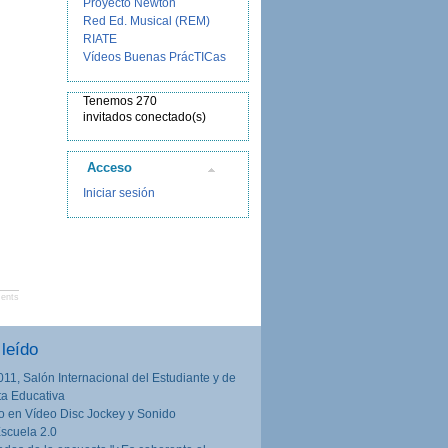
Proyecto Newton
Red Ed. Musical (REM)
RIATE
Vídeos Buenas PrácTICas
Tenemos 270
invitados conectado(s)
Acceso
Iniciar sesión
ents
leído
011, Salón Internacional del Estudiante y de
rta Educativa
o en Vídeo Disc Jockey y Sonido
Escuela 2.0