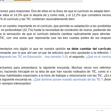
ones para responder. Dos de ellas en la línea de que el currículo se adapta bien 
se sitúa el 14,3% que lo dejaría tal y como está, y el 12,2% que considera neces
,5% el currículo y las TIC combinan razonablemente bien.
r un cambio importante en el currículo, que permita su adaptación a las posibilid
 en profundidad (32,7%) hasta la necesidad de construirlo de nuevo, partiendo d
a la sensación de que el currículo debería cambiar radicalmente para afrontar
TIC, con una suma que representa casi las tres cuartas partes de las respue
mentarios nos digáis lo que en vuestra opinión
se debe cambiar del currículo
eresante, por lo que ahí van un par de artículos que creo ayudarán a la reflexión.
tegrando las TIC en Educación... hoy (versión 2.0)
; el segundo,
¿Qué es el curric
echamos para presentaros la siguiente encuesta. Muchas veces nos referim
es, haciendo hincapié en la idea de que han nacido rodeados de TIC, como si 
nas habilidades especiales a la hora de trabajar y relacionarse con las TIC. ¿Es 
a siguiente encuesta es:
¿Qué dominio posee nuestro alumnado de las TIC?
¡Ánim
n siempre interesantes!