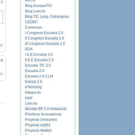
ARCE
0
Blog Europa/TIC
Blog Leer.es
Blog TIC Leng. Extranjeras
CEDEC
Comenius
I Congreso Escuela 2.0
II Congreso Escuela 2.0
III Congreso Escuela 2.0
ar
EDA
I E.E.Escuela 2.0
II E.E.Escuela 2.0
+1
Escuela TIC 2.0
,
Escuela 2.0
ar
Escuela 2.0 CLM
Eskola 2.0
eTwinning
Integra tic
Intef
Leer.es
Moodle BP 2.0 Andalucía
Prácticas Innovadoras
Proyecto Descartes
Proyecto ed@d
Proyecto Malted