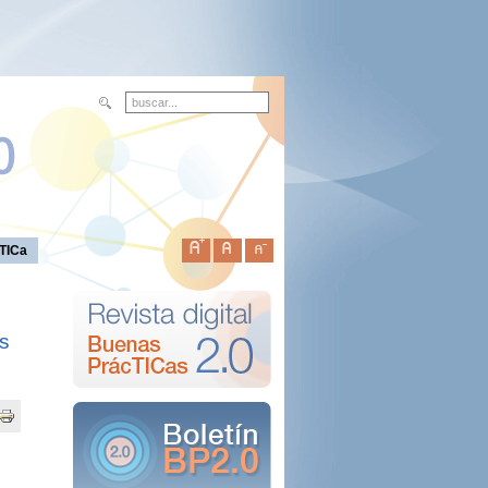
TICa
as