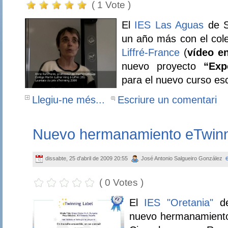
( 1 Vote )
El
IES Las Aguas
de S
un año más con el col
Liffré-France
(
vídeo e
nuevo proyecto
“Exp
para el nuevo curso es
Llegiu-ne més...
Escriure un comentari
Nuevo hermanamiento eTwin
dissabte, 25 d'abril de 2009 20:55
José Antonio Salgueiro González
( 0 Votes )
El
IES "Oretania"
de
nuevo hermanamiento 