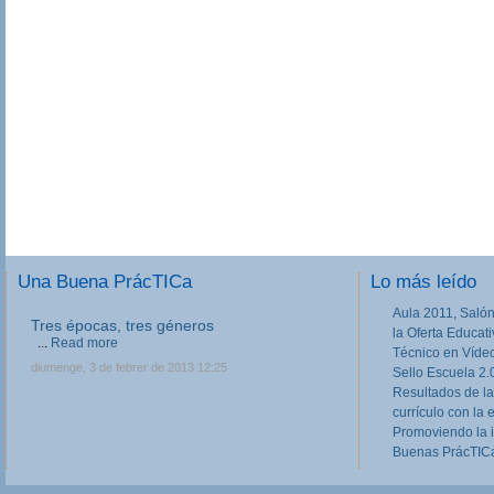
Una Buena PrácTICa
Lo más leído
Aula 2011, Salón
Tres épocas, tres géneros
la Oferta Educat
...
Read more
Técnico en Víde
diumenge, 3 de febrer de 2013 12:25
Sello Escuela 2.
Resultados de la
currículo con la 
Promoviendo la 
Buenas PrácTICa