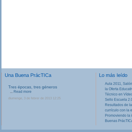
Una Buena PrácTICa
Lo más leído
Aula 2011, Salón
Tres épocas, tres géneros
la Oferta Educat
...
Read more
Técnico en Víde
diumenge, 3 de febrer de 2013 12:25
Sello Escuela 2.
Resultados de la
currículo con la 
Promoviendo la 
Buenas PrácTICa