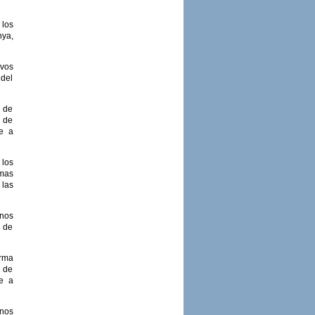
 los
nya,
ivos
 del
a de
s de
te a
 los
omas
 las
nos
o de
rma
s de
te a
rnos