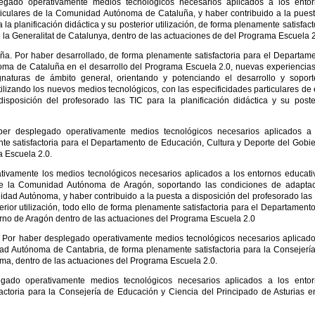
egado operativamente medios tecnológicos necesarios aplicados a los ento
rticulares de la Comunidad Autónoma de Cataluña, y haber contribuido a la pues
 la planificación didáctica y su posterior utilización, de forma plenamente satisfact
a Generalitat de Catalunya, dentro de las actuaciones de del Programa Escuela 2
a. Por haber desarrollado, de forma plenamente satisfactoria para el Departam
a de Cataluña en el desarrollo del Programa Escuela 2.0, nuevas experiencia
ignaturas de ámbito general, orientando y potenciando el desarrollo y sopor
tilizando los nuevos medios tecnológicos, con las especificidades particulares de
osición del profesorado las TIC para la planificación didáctica y su poste
ber desplegado operativamente medios tecnológicos necesarios aplicados a 
te satisfactoria para el Departamento de Educación, Cultura y Deporte del Gobi
a Escuela 2.0.
ivamente los medios tecnológicos necesarios aplicados a los entornos educati
s de la Comunidad Autónoma de Aragón, soportando las condiciones de adapta
ad Autónoma, y haber contribuido a la puesta a disposición del profesorado las
terior utilización, todo ello de forma plenamente satisfactoria para el Departament
rno de Aragón dentro de las actuaciones del Programa Escuela 2.0
. Por haber desplegado operativamente medios tecnológicos necesarios aplicad
ad Autónoma de Cantabria, de forma plenamente satisfactoria para la Consejerí
, dentro de las actuaciones del Programa Escuela 2.0.
gado operativamente medios tecnológicos necesarios aplicados a los entor
actoria para la Consejería de Educación y Ciencia del Principado de Asturias e