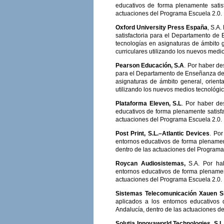
educativos de forma plenamente satis
actuaciones del Programa Escuela 2.0.
Oxford University Press España
, S.A
satisfactoria para el Departamento de 
tecnologías en asignaturas de ámbito g
curriculares utilizando los nuevos medio
Pearson Educación, S.A
. Por haber de
para el Departamento de Enseñanza de l
asignaturas de ámbito general, orient
utilizando los nuevos medios tecnológic
Plataforma Eleven, S.L
. Por haber de
educativos de forma plenamente satisfa
actuaciones del Programa Escuela 2.0.
Post Print, S.L.–Atlantic Devices
. Po
entornos educativos de forma plenamen
dentro de las actuaciones del Programa
Roycan Audiosistemas,
S.A. Por hab
entornos educativos de forma plenament
actuaciones del Programa Escuela 2.0.
Sistemas Telecomunicación Xauen Si
aplicados a los entornos educativos
Andalucía, dentro de las actuaciones d
Solutia Innovaworld Technologies, S.L