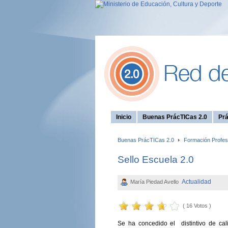
Inicio
Buenas PrácTICas 2.0
Prá
Buenas PrácTICas 2.0
Formación Profes
Sello Escuela 2.0
Actualidad
María Piedad Avello
( 16 Votos )
Se ha concedido el distintivo de ca