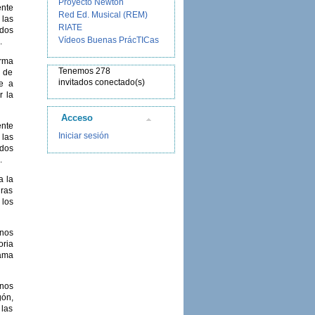
Proyecto Newton
ente
Red Ed. Musical (REM)
 las
RIATE
idos
Vídeos Buenas PrácTICas
.
orma
Tenemos 278
s de
invitados conectado(s)
te a
r la
Acceso
ente
Iniciar sesión
 las
idos
.
a la
uras
 los
rnos
oria
rama
rnos
gón,
 las