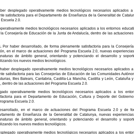
aber desplegado operativamente medios tecnológicos necesarios aplicados a
te satisfactoria para el Departamento de Enseñanza de la Generalitat de Catalu
 Escuela 2.0.
perativamente medios tecnológicos necesarios aplicados a los entornos educat
 la Consejería de Educación de la Junta de Andalucía, dentro de las actuaciones
M.
Por haber desarrollado, de forma plenamente satisfactoria para la Consejerí
eón, en el marco de actuaciones del Programa Escuela 2.0, nuevas experiencia
ignaturas de ámbito general, orientando y potenciando el desarrollo y sopor
tilizando los nuevos medios tecnológicos.
haber desplegado operativamente medios tecnológicos necesarios aplicados a
nte satisfactoria para las Consejerías de Educación de las Comunidades Autón
urias, Illes Balears, Cantabria, Castilla-La Mancha, Castilla y León, Cataluña y
 dentro de las actuaciones del Programa Escuela 2.0.
gado operativamente medios tecnológicos necesarios aplicados a los entor
sfactoria para el Departamento de Educación, Cultura y Deporte del Gobiern
Programa Escuela 2.0.
esarrollado, en el marco de actuaciones del Programa Escuela 2.0 y de fo
partamento de Enseñanza de la Generalitat de Catalunya, nuevas experiencia
ignaturas de ámbito general, orientando y potenciando el desarrollo y sopor
tilizando los nuevos medios tecnológicos.
splegado operativamente medios tecnológicos necesarios aplicados a los ento