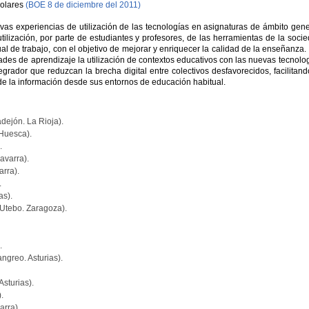
colares
(BOE 8 de diciembre del 2011)
as experiencias de utilización de las tecnologías en asignaturas de ámbito gene
tilización, por parte de estudiantes y profesores, de las herramientas de la soci
l de trabajo, con el objetivo de mejorar y enriquecer la calidad de la enseñanza.
ultades de aprendizaje la utilización de contextos educativos con las nuevas tecnolo
egrador que reduzcan la brecha digital entre colectivos desfavorecidos, facilitand
de la información desde sus entornos de educación habitual.
dejón. La Rioja).
Huesca).
.
avarra).
rra).
.
as).
Utebo. Zaragoza).
.
greo. Asturias).
sturias).
.
arra).