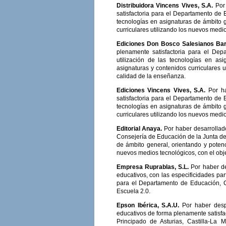
Distribuidora Vincens Vives, S.A.
Por
satisfactoria para el Departamento de 
tecnologías en asignaturas de ámbito g
curriculares utilizando los nuevos medio
Ediciones Don Bosco Salesianos Ba
plenamente satisfactoria para el De
utilización de las tecnologías en as
asignaturas y contenidos curriculares u
calidad de la enseñanza.
Ediciones Vincens Vives, S.A.
Por h
satisfactoria para el Departamento de 
tecnologías en asignaturas de ámbito g
curriculares utilizando los nuevos medio
Editorial Anaya.
Por haber desarrollad
Consejería de Educación de la Junta de 
de ámbito general, orientando y potenc
nuevos medios tecnológicos, con el obje
Empresa Ruprablas, S.L.
Por haber d
educativos, con las especificidades pa
para el Departamento de Educación, C
Escuela 2.0.
Epson Ibérica, S.A.U.
Por haber desp
educativos de forma plenamente satisf
Principado de Asturias, Castilla-La 