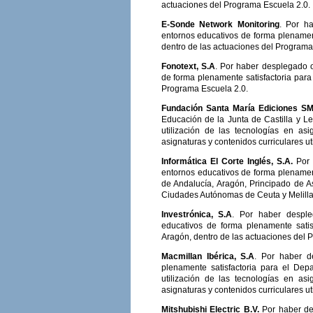
actuaciones del Programa Escuela 2.0.
E-Sonde Network Monitoring
. Por h
entornos educativos de forma plenamen
dentro de las actuaciones del Programa
Fonotext, S.A
. Por haber desplegado o
de forma plenamente satisfactoria para
Programa Escuela 2.0.
Fundación Santa María Ediciones S
Educación de la Junta de Castilla y L
utilización de las tecnologías en as
asignaturas y contenidos curriculares u
Informática El Corte Inglés, S.A.
Por 
entornos educativos de forma plename
de Andalucía, Aragón, Principado de Ast
Ciudades Autónomas de Ceuta y Melilla,
Investrónica, S.A
. Por haber desple
educativos de forma plenamente sati
Aragón, dentro de las actuaciones del 
Macmillan Ibérica, S.A
. Por haber d
plenamente satisfactoria para el De
utilización de las tecnologías en as
asignaturas y contenidos curriculares u
Mitshubishi Electric B.V.
Por haber de