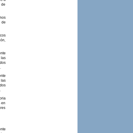
o de
rnos
o de
icos
ión,
nte
 las
idos
.
nte
 las
idos
.
oria
s en
ares
ente