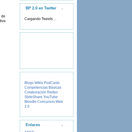
BP 2.0 en Twitter
o de
Cargando Tweets ...
tiva
Blogs
Wikis
PodCasts
Competencias Básicas
Colaboración
Redes
SlideShare
YouTube
Moodle
Concursos
Web
2.0
Enlaces