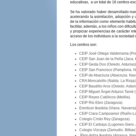
educativas, a un total de 16 centros es
Se ha valorado haber desarrollado nuev
acelerando la asimilación, adopción y u
de la información como elemento habitua
facilitar, además, a los niños con dific
y propiciar experiencias de carácter int
acceso de los individuos a la sociedad 
Los centros son:
CEIP José Ortega Valderrama (Pra
CEIP San Juan de la Peña (Jaca. 
CEIP Gesta Dos (Oviedo. Asturias)
CEIP San Francisco (Pamplona. N
CEIP de Abarzuza (Abarzuza. Nava
CRA Moncalvillo (Nalda. La Rioja)
CEIP Baudilio Arce (Oviedo. Asturi
CEIP Miguel Ángel Artazos Tamé (
CEIP Reyes Católicos (Melilla).
CEIP Río Ebro (Zaragoza).
Erentzun Ikastola (Viana. Navarra)
CEIP Clara Campoamor (Riaño-Lan
Colegio Cristo Rey (Zaragoza).
CEIP El Carbayu (Lugones-Siero. A
Colegio Vizcaya (Zamudio. Bilbao)
Íñigo Aritza Ikastola (Alsasua. Nav