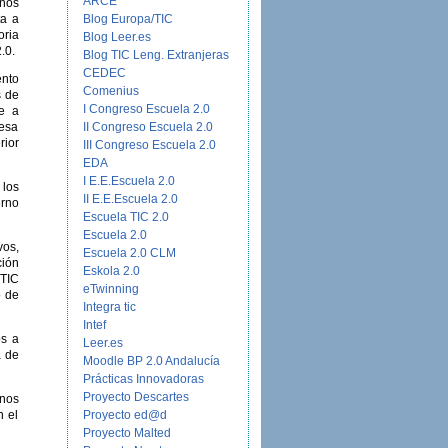
ARCE
rnos
Blog Europa/TIC
ta a
oria
Blog Leer.es
.0.
Blog TIC Leng. Extranjeras
CEDEC
ento
Comenius
s de
I Congreso Escuela 2.0
te a
II Congreso Escuela 2.0
 esa
rior
III Congreso Escuela 2.0
EDA
I E.E.Escuela 2.0
los
II E.E.Escuela 2.0
erno
Escuela TIC 2.0
Escuela 2.0
vos,
Escuela 2.0 CLM
ción
Eskola 2.0
 TIC
eTwinning
o de
Integra tic
Intef
os a
Leer.es
a de
Moodle BP 2.0 Andalucía
Prácticas Innovadoras
Proyecto Descartes
nos
Proyecto ed@d
n el
Proyecto Malted