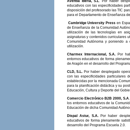
Aventia Iberia, S.L
. Por haber despl
educativos con las especificidades pa
disposición del profesorado las TIC para
para el Departamento de Enseñanza de l
Cambridge University Press
en Españ
de Enseñanza de la Comunidad Autónom
utilización de las tecnologías en as
asignaturas y contenidos curriculares u
Comunidad Autónoma y poniendo a disp
utilización.
Charmex Internacional, S.A.
Por ha
entornos educativos de forma plenamen
de Aragón en el desarrollo del Program
CLD, S.L.
Por haber desplegado operat
con las especificidades particulare
establecidas por la mencionada Comunid
para la planificación didáctica y su pos
Educación, Cultura y Deporte del Gobie
Comercio Electrónico B2B 2000, S.A
los entornos educativos de la Comunid
Educación de dicha Comunidad Autónoma
Dispal Astur, S.A.
Por haber desple
educativos de forma plenamente satisf
desarrollo del Programa Escuela 2.0.