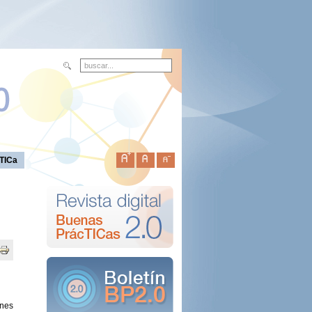
TICa
ones