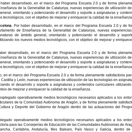
 haber desarrollado, en el marco del Programa Escuela 2.0 y de forma plenam
Enseñanza de la Generalitat de Catalunya, nuevas experiencias de utilización de
eneral, orientando y potenciando el desarrollo y soporte a asignaturas y conten
s tecnológicos, con el objetivo de mejorar y enriquecer la calidad de la enseñanza
rcelona
. Por haber desarrollado, en el marco del Programa Escuela 2.0 y de f
partamento de Enseñanza de la Generalitat de Catalunya, nuevas experiencia
ignaturas de ámbito general, orientando y potenciando el desarrollo y sopor
tilizando los nuevos medios tecnológicos, con el objetivo de mejorar y enriquece
aber desarrollado, en el marco del Programa Escuela 2.0 y de forma plenam
Enseñanza de la Generalitat de Catalunya, nuevas experiencias de utilización de
eneral, orientando y potenciando el desarrollo y soporte a asignaturas y conten
s tecnológicos, con el objetivo de mejorar y enriquecer la calidad de la enseñanza
o, en el marco del Programa Escuela 2.0 y de forma plenamente satisfactoria par
Castilla y León, nuevas experiencias de utilización de las tecnologías en asignat
iando el desarrollo y soporte a asignaturas y contenidos curriculares utilizando
tivo de mejorar y enriquecer la calidad de la enseñanza.
esplegado operativamente medios tecnológicos necesarios aplicados a los ento
rticulares de la Comunidad Autónoma de Aragón, y de forma plenamente satisfact
ultura y Deporte del Gobierno de Aragón dentro de las actuaciones del Prog
legado operativamente medios tecnológicos necesarios aplicados a los ento
actoria para las Consejerías de Educación de las Comunidades Autónomas de Ara
Mancha, Cantabria, Andalucía, Illes Balears, País Vasco y Galicia, dentro de