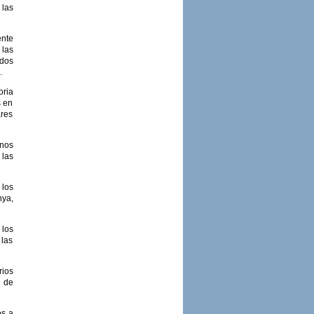
 las
ente
 las
idos
.
oria
s en
ares
rnos
 las
 los
nya,
los
 las
rios
a de
os a