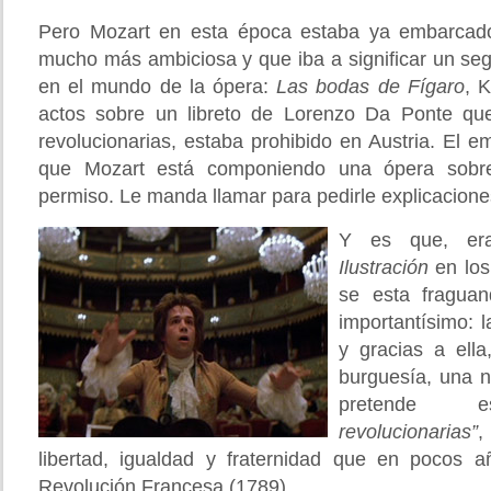
Pero Mozart en esta época estaba ya embarcado
mucho más ambiciosa y que iba a significar un se
en el mundo de la ópera:
Las bodas de Fígaro
, 
actos sobre un libreto de Lorenzo Da Ponte que
revolucionarias, estaba prohibido en Austria. El 
que Mozart está componiendo una ópera sobre 
permiso. Le manda llamar para pedirle explicacio
Y es que, er
Ilustración
en los
se esta fragua
importantísimo: 
y gracias a ella
burguesía, una n
pretende 
revolucionarias”
,
libertad, igualdad y fraternidad que en pocos 
Revolución Francesa (1789).