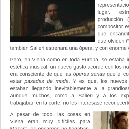
representacion
lugar, es
producción (
compositor e
que encandi
que olviden
F
también Salieri estrenará una ópera, y con enorme é
Pero, en Viena como en toda Europa, se estaba 
estética musical, un nuevo gusto acorde con los nu
era consciente de que las
óperas serias
que él c
estar
pasadas de moda
. Y es que, los nuevos
estaban llegando inevitablemente a la grandi
aunque muchos, como a Salieri y a los expe
trabajaban en la corte, no les interesase reconocerl
A pesar de todo, las cosas en
Viena eran muy difíciles para
Mozart: los encargos no llegaban,