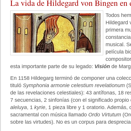
La
vida de Hildegard von Bingen en e
Todos hem
Hildegard 
primera mu
constancia
musical. S
película bi
compositor
esta importante parte de su legado:
Visión
de Marga
En 1158 Hildegarg terminó de componer una colecc
tituló
Symphonia armonie celestium revelationum
(S
de las revelaciones celestiales): 43 antífonas, 18 r
7 secuencias, 2 sinfonías (con el significado propio d
aleluya
, 1
kyrie
, 1 pieza libre y 1 oratorio. Además
sacramental con música llamado
Ordo Virtutum
(Ord
sobre las virtudes). No es un corpus para despreciar