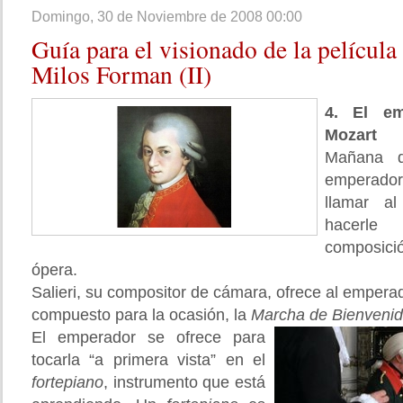
Domingo, 30 de Noviembre de 2008 00:00
Guía
para el visionado de la películ
Milos Forman (II)
4. El e
Mozart
Mañana d
emperador
llamar a
hacerle
composi
ópera.
Salieri, su compositor de cámara, ofrece al emper
compuesto para la ocasión, la
Marcha de Bienveni
El emperador se ofrece para
tocarla “a primera vista” en el
fortepiano
, instrumento que está