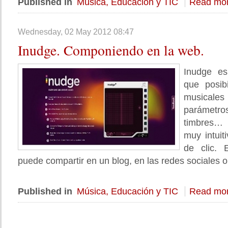
Published in
Música, Educación y TIC
Read mor
Wednesday, 02 May 2012 08:47
Inudge.
Componiendo en la web.
Inudge es
que posib
musicales 
parámetros
timbres…
muy intuit
de clic. 
puede compartir en un blog, en las redes sociales o
Published in
Música, Educación y TIC
Read mor