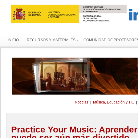
INICIO
RECURSOS Y MATERIALES
COMUNIDAD DE PROFESORE
Noticias
|
Música, Educación y TIC
Practice Your Music: Aprende
puede ser aún más divertido