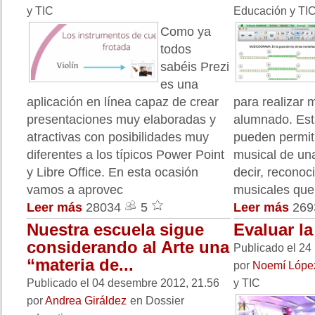
y TIC
Educación y TI
Como ya
todos
sabéis Prezi
es una
aplicación en línea capaz de crear
para realizar
presentaciones muy elaboradas y
alumnado. Est
atractivas con posibilidades muy
pueden permiti
diferentes a los típicos Power Point
musical de un
y Libre Office. En esta ocasión
decir, reconoc
vamos a aprovec
musicales que
Leer más
28034
5
Leer más
26
Nuestra escuela sigue
Evaluar l
considerando al Arte una
Publicado el 24
“materia de...
por
Noemí Lópe
Publicado el 04 desembre 2012, 21.56
y TIC
por
Andrea Giráldez
en Dossier