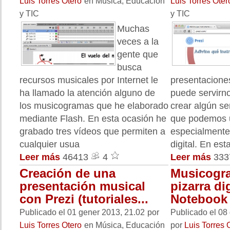
Luis Torres Otero
en Música, Educación
Luis Torres Oter
y TIC
y TIC
Muchas
veces a la
gente que
busca
recursos musicales por Internet le
presentacione
ha llamado la atención alguno de
puede servirno
los musicogramas que he elaborado
crear algún se
mediante Flash. En esta ocasión he
que podemos ut
grabado tres vídeos que permiten a
especialmente
cualquier usua
digital. En es
Leer más
46413
4
Leer más
33
Creación de una
Musicogr
presentación musical
pizarra di
con Prezi (tutoriales...
Notebook 1
Publicado el 01 gener 2013, 21.02
por
Publicado el 08
Luis Torres Otero
en Música, Educación
por
Luis Torres 