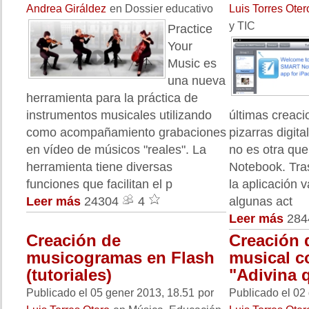
Andrea Giráldez
en Dossier educativo
Luis Torres Oter
y TIC
Practice
Your
Music es
una nueva
herramienta para la práctica de
instrumentos musicales utilizando
últimas creaci
como acompañamiento grabaciones
pizarras digit
en vídeo de músicos "reales". La
no es otra qu
herramienta tiene diversas
Notebook. Tra
funciones que facilitan el p
la aplicación 
Leer más
24304
4
algunas act
Leer más
28
Creación de
Creación 
musicogramas en Flash
musical c
(tutoriales)
"Adivina q
Publicado el 05 gener 2013, 18.51
por
Publicado el 02