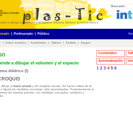
Buscador
ende a dibujar el volumen y el espacio
-
Sistema diédrico (I)
-
Contenidos
-
4
mnado
|
Profesorado
|
Público
Ay
s
|
Índice temático
|
Actividades
|
Talleres
|
Análisis
|
Juegos
Contenidos
Tal
ESO
Autoevaluación
Uni
ende a dibujar el volumen y el espacio
1
2
3
4
5
6
ema diédrico (I)
 CROQUIS
 dibujo a
mano alzada
y sin emplear escala. Se hacen vistas de la
 o figura sin medidas concretas, sólo aproximadas. Posteriormente lo
remos de manera precisa: con medidas, escuadra, cartabón y
ás.