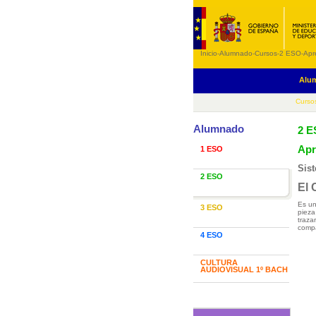
Inicio
-
Alumnado
-
Cursos
-
2 ESO
-
Apr
Alu
Curso
Alumnado
2 
Apr
1 ESO
Sist
2 ESO
El
Es un
3 ESO
pieza
traza
comp
4 ESO
CULTURA
AUDIOVISUAL 1º BACH