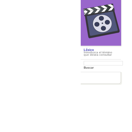
Léxico
Introduzca el término
que desea consultar