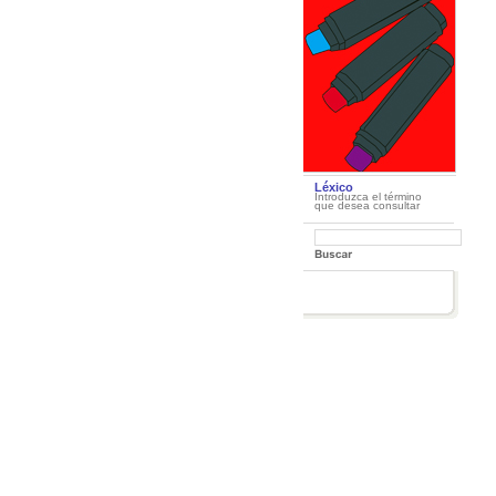
Léxico
Introduzca el término
que desea consultar