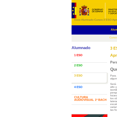
Inicio
-
Alumnado
-
Cursos
-
3 ESO
-
Apre
Alu
Curso
Alumnado
3 
Apr
1 ESO
Pers
2 ESO
Qué
3 ESO
Para 
algun
Será 
4 ESO
alto 
isomé
persp
hicie
CULTURA
los o
AUDIOVISUAL 1º BACH
later
escal
varia
las f