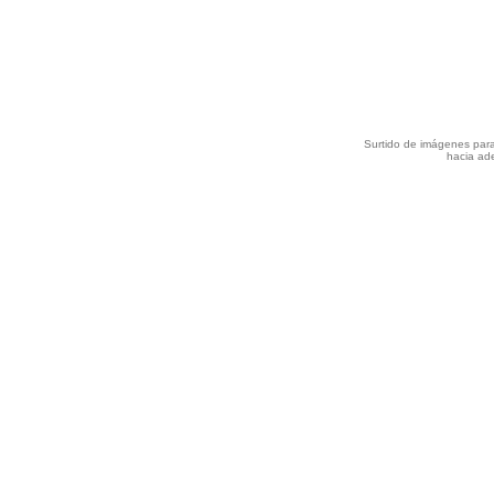
Surtido de imágenes para
hacia ade