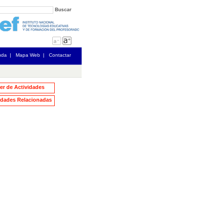
uda
|
Mapa Web
|
Contactar
ler de Actividades
dades Relacionadas