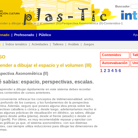
Buscador
nder a dibujar el espacio y el volumen (III)
-
Perspectiva Axonométrica (II)
-
Contenidos
-
1
mnado
|
Profesorado
|
Público
Ay
s
|
Índice temático
|
Actividades
|
Talleres
|
Análisis
|
Juegos
Contenidos
Tal
ESO
Autoevaluación
Uni
ender a dibujar el espacio y el volumen (III)
1
2
3
4
5
6
pectiva Axonométrica (II)
 sabías: espacio, perspectivas, escalas.
aprender a dibujar rápidamente en este sistema debes recordar
os contenidos de cursos anteriores.
conveniente refrescar los conceptos de tridimensionalidad: ancho,
y profundo de los cuerpos; y los fundamentos de la perspectiva
trica. Además, seguro que posees alguna idea previa sobre las
ectivas caballera o cónica y, desde luego, adelantaríamos mucho si
ras algunas prácticas de visualización en diédrico, ya sabes, dibujar
bjetos desde arriba (planta), desde el frente (alzado) o desde un
al (perfil). Por último, es muy recomendable repasar y ejercitar con
as gráficas ya que, el sistema axonométrico, con sus distintas
ntes, casi siempre utiliza reducciones para dibujar las dimensiones de
ormas.