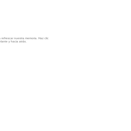
 refrescar nuestra memoria. Haz clic
lante y hacia atrás.