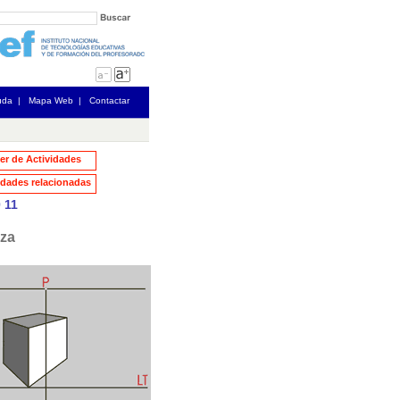
uda
|
Mapa Web
|
Contactar
ler de Actividades
dades relacionadas
0
11
eza