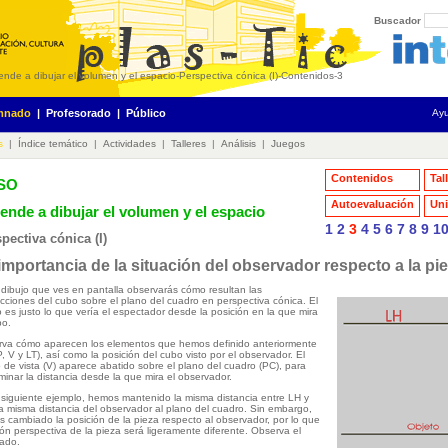
Buscador
ende a dibujar el volumen y el espacio
-
Perspectiva cónica (I)
-
Contenidos
-
3
mnado
|
Profesorado
|
Público
Ay
s
|
Índice temático
|
Actividades
|
Talleres
|
Análisis
|
Juegos
Contenidos
Tal
ESO
Autoevaluación
Uni
ende a dibujar el volumen y el espacio
1
2
3
4
5
6
7
8
9
1
pectiva cónica (I)
importancia de la situación del observador respecto a la pi
 dibujo que ves en pantalla observarás cómo resultan las
cciones del cubo sobre el plano del cuadro en perspectiva cónica. El
o es justo lo que vería el espectador desde la posición en la que mira
bo.
va cómo aparecen los elementos que hemos definido anteriormente
P, V y LT), así como la posición del cubo visto por el observador. El
 de vista (V) aparece abatido sobre el plano del cuadro (PC), para
minar la distancia desde la que mira el observador.
 siguiente ejemplo, hemos mantenido la misma distancia entre LH y
la misma distancia del observador al plano del cuadro. Sin embargo,
 cambiado la posición de la pieza respecto al observador, por lo que
sión perspectiva de la pieza será ligeramente diferente. Observa el
tado.