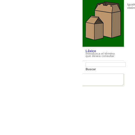
Igual
visió
Léxico
Introduzca el término
que desea consultar