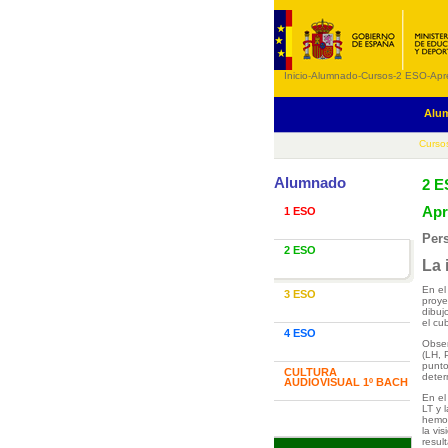
Inicio
-
Alumnado
-
Cursos
-
2 ESO
-
Apr
Alu
Curso
Alumnado
2 
Apr
1 ESO
Pers
2 ESO
La 
En el
3 ESO
proye
dibuj
el cu
4 ESO
Obser
(LH, 
punto
CULTURA
deter
AUDIOVISUAL 1º BACH
En el
LT y 
hemos
la vi
resul