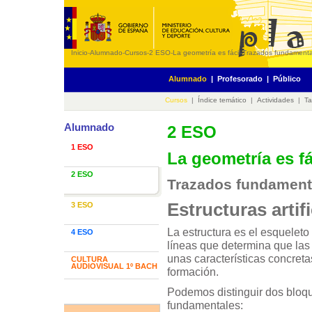
Inicio
-
Alumnado
-
Cursos
-
2 ESO
-
La geometría es fácil
-
Trazados fundamental
Alumnado
|
Profesorado
|
Público
Cursos
|
Índice temático
|
Actividades
|
Ta
Alumnado
2 ESO
1 ESO
La geometría es fá
2 ESO
Trazados fundamenta
Estructuras artifi
3 ESO
La estructura es el esquelet
4 ESO
líneas que determina que la
unas características concreta
CULTURA
AUDIOVISUAL 1º BACH
formación.
Podemos distinguir dos bloqu
fundamentales: