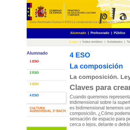
Inicio
-
Alumnado
-
Cursos
-
4 ESO
-
La composición
-
La composición. Leyes com
Alumnado
|
Profesorado
|
Público
Cursos
|
Índice temático
|
Actividades
|
Ta
Alumnado
4 ESO
1 ESO
La composición
2 ESO
La composición. Le
3 ESO
Claves para crea
4 ESO
Cuando queremos representar
tridimensional sobre la super
es bidimensional tenemos u
CULTURA
AUDIOVISUAL 1º BACH
composición. ¿Cómo podemo
sensación de espacio para per
cerca o lejos, delante o detrá