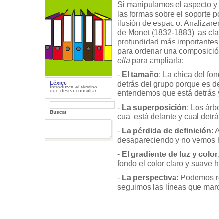
Si manipulamos el aspecto y 
las formas sobre el soporte 
ilusión de espacio. Analizar
de Monet (1832-1883) las cl
profundidad más importantes 
para ordenar una composici
ella
para ampliarla:
-
El tamaño
: La chica del fo
detrás del grupo porque es 
Léxico
Introduzca el término
que desea consultar
entendemos que está detrás y
-
La superposición
: Los árb
cual está delante y cual detrá
-
La pérdida de definición
: 
desapareciendo y no vemos ho
-
El gradiente de luz y color
fondo el color claro y suave 
-
La perspectiva
: Podemos re
seguimos las líneas que marc