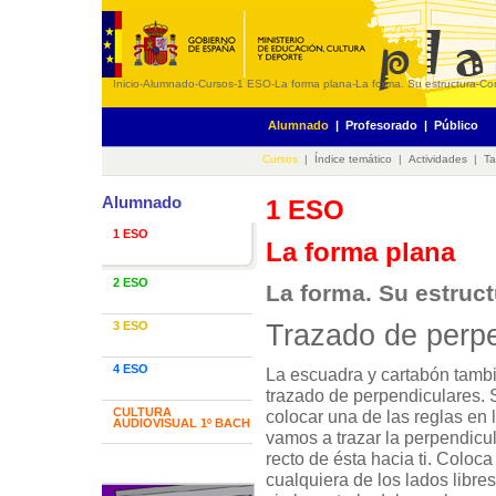
Inicio
-
Alumnado
-
Cursos
-
1 ESO
-
La forma plana
-
La forma. Su estructura
-
Co
Alumnado
|
Profesorado
|
Público
Cursos
|
Índice temático
|
Actividades
|
Ta
Alumnado
1 ESO
1 ESO
La forma plana
2 ESO
La forma. Su estruct
Trazado de perpe
3 ESO
4 ESO
La escuadra y cartabón tamb
trazado de perpendiculares.
CULTURA
colocar una de las reglas en l
AUDIOVISUAL 1º BACH
vamos a trazar la perpendicu
recto de ésta hacia ti. Coloca 
cualquiera de los lados libres