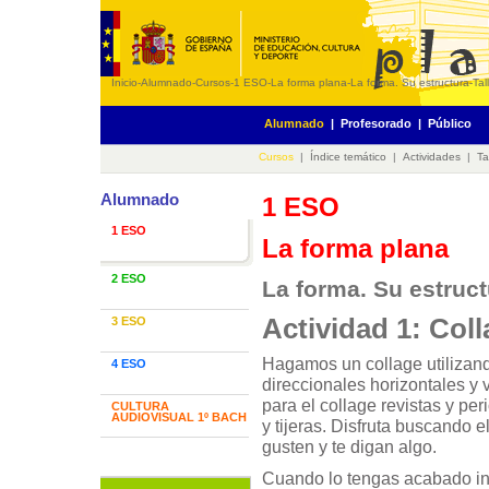
Inicio
-
Alumnado
-
Cursos
-
1 ESO
-
La forma plana
-
La forma. Su estructura
-
Tal
Alumnado
|
Profesorado
|
Público
Cursos
|
Índice temático
|
Actividades
|
Ta
Alumnado
1 ESO
1 ESO
La forma plana
2 ESO
La forma. Su estruct
Actividad 1: Coll
3 ESO
Hagamos un collage utilizan
4 ESO
direccionales horizontales y v
para el collage revistas y pe
CULTURA
AUDIOVISUAL 1º BACH
y tijeras. Disfruta buscando 
gusten y te digan algo.
Cuando lo tengas acabado int