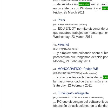
(SOFTWARE/Software educativo)
... de subirlo a un
servidor
web y usarlo
en un sistema con Windows 7 y el
serv
Friday, 25 March 2011
Prezi
42.
(INTERNET/Recursos online)
... EDU ENJOY permite disponer de u
que nuestros trabajos se mantengan en 
Wednesday, 23 March 2011
Fireshot
43.
(SOFTWARE/General)
... y simplemente pulsando sobre el Icono de captura. Se tomará una captura de la pági
postcaptura que tengamos definida por 
Monday, 21 February 2011
MONOGRÁFICO: Redes Wifi
44.
(CAJON DE SASTRE/Cajon de sastre)
... como pueden ser ficheros de un
ser
Saturday, 12 February 2011
El bolígrafo inteligente
45.
(EQUIPAMIENTO TECNOLÓGICO/Hardware)
... PC que dispongan del software livescribe Deskt
obtención de aplicaciones en la tienda