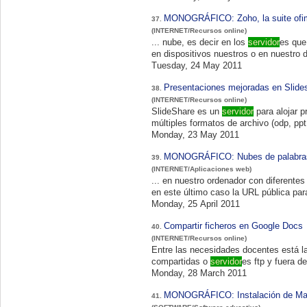
MONOGRÁFICO: Zoho, la suite ofim
37.
(INTERNET/Recursos online)
... nube, es decir en los
servidor
es que
Tuesday, 24 May 2011
Presentaciones mejoradas en Slid
38.
(INTERNET/Recursos online)
SlideShare es un
servidor
para alojar 
múltiples formatos de archivo (odp, ppt, 
Monday, 23 May 2011
MONOGRÁFICO: Nubes de palabras 
39.
(INTERNET/Aplicaciones web)
... en nuestro ordenador con diferentes
en este último caso la URL pública para
Monday, 25 April 2011
Compartir ficheros en Google Docs
40.
(INTERNET/Recursos online)
Entre las necesidades docentes está la de enviar (o recibir) archiv
compartidas o
servidor
es ftp y fuera de
Monday, 28 March 2011
MONOGRÁFICO: Instalación de Ma
41.