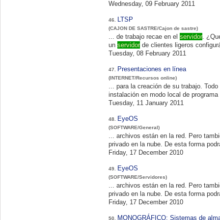
Wednesday, 09 February 2011
LTSP
46.
(CAJON DE SASTRE/Cajon de sastre)
... de trabajo recae en el
servidor
. ¿Qu
un
servidor
de clientes ligeros
Tuesday, 08 February 2011
Presentaciones en línea
47.
(INTERNET/Recursos online)
... para la creación de su trabajo. To
instalación en modo local de programa 
Tuesday, 11 January 2011
EyeOS
48.
(SOFTWARE/General)
... archivos est
privado en la nube. De esta forma podr
Friday, 17 December 2010
EyeOS
49.
(SOFTWARE/Servidores)
... archivos est
privado en la nube. De esta forma podr
Friday, 17 December 2010
MONOGRÁFICO: Sistemas de almac
50.