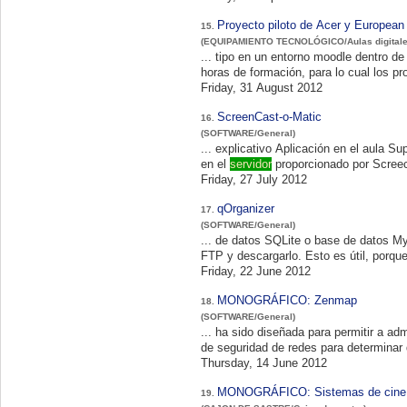
Proyecto piloto de Acer y European
15.
(EQUIPAMIENTO TECNOLÓGICO/Aulas digitale
horas de formación, para lo cual los pro
Friday, 31 August 2012
ScreenCast-o-Matic
16.
(SOFTWARE/General)
... explicativo Aplicación en el aula Supongamos que el vídeo ha sido publicado en Youtube (el proceso es similar si se publica
en el
servidor
proporcionado por Screec
Friday, 27 July 2012
qOrganizer
17.
(SOFTWARE/General)
FTP y descargarlo. Esto es útil, porque
Friday, 22 June 2012
MONOGRÁFICO: Zenmap
18.
(SOFTWARE/General)
... ha sido diseñada para permitir a ad
de seguridad de redes para determinar
Thursday, 14 June 2012
MONOGRÁFICO: Sistemas de cine
19.