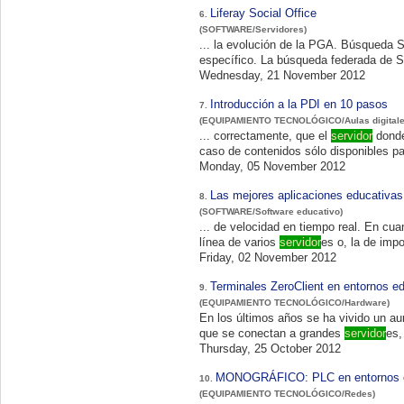
Liferay Social Office
6.
(SOFTWARE/Servidores)
..
específico. La búsqueda federada de So
Wednesday, 21 November 2012
Introducción a la PDI en 10 pasos
7.
(EQUIPAMIENTO TECNOLÓGICO/Aulas digitale
... correctamente, que el
servidor
donde s
Monday, 05 November 2012
Las mejores aplicaciones educativa
8.
(SOFTWARE/Software educativo)
... de velocidad en tiempo real. En cuanto a la gestión de nuestra biblioteca también ofrece la posibilidad de descargar libros en
línea de varios
servidor
es o, la de imp
Friday, 02 November 2012
Terminales ZeroClient en entornos e
9.
(EQUIPAMIENTO TECNOLÓGICO/Hardware)
En los últimos años se ha vivido un au
que se conectan a grandes
servidor
es,
Thursday, 25 October 2012
MONOGRÁFICO: PLC en entornos 
10.
(EQUIPAMIENTO TECNOLÓGICO/Redes)