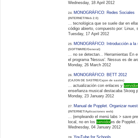
Wednesday, 18 April 2012
MONOGRÁFICO: Redes Sociales
24.
(INTERNET/Web 2.0)
... tecnológica que se suele dar en ellas es LAMP, acrónimo de las inici
código abierto, compuesto por
Tuesday, 17 April 2012
MONOGRÁFICO: Introducción a la s
25.
(SOFTWARE/General)
... no se detect
el programa 'Nessus'. Nessus
Monday, 26 March 2012
MONOGRÁFICO: BETT 2012
26.
(CAJON DE SASTRE/Cajon de sastre)
... actualización con enlaces y
servidor
enseñanza musical destacaba Skoog pa
Monday, 23 January 2012
Manual de Popplet. Organizar nues
27.
(INTERNET/Aplicaciones web)
... (empleando el menú labs > save pre
local, no en los
servidor
Wednesday, 04 January 2012
YouTube for Schools
28.