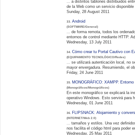
... a distintos tablones distribuidos ent
Sunday, 28 August 2011
Android
33.
(SOFTWARE/General)
... de forma remota, todos los ordenad
Wednesday, 13 July 2011
Cómo crear tu Portal Cautivo con 
34.
(EQUIPAMIENTO TECNOLÓGICO/Redes)
... se utilizará autenticación local, no
mayor envergadura. Resumiendo, el objet
Friday, 24 June 2011
MONOGRÁFICO: XAMPP. Entorno de
35.
(Monográficos/Monográficos)
En este monográfico se explicará la ins
operativo Windows. Esto
Wednesday, 01 June 2011
FLIPSNACK: Alojamiento y conversió
36.
(INTERNET/Web 2.0)
... tamaños y estilos. Una vez definid
nos facilita el código html para poder
Wednesday, 25 May 2011