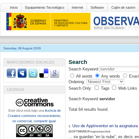
Inicio
Equipamiento Tecnológico
Internet
Software
Cajón de sastre
Saturday, 08 August 2026
Search
MARCADORES SOCIALES
Search Keyword:
All words
Any words
Exac
Ordering:
Search Only:
Tags
Web Links
LICENCIA
Search Keyword
servidor
Total 64 results found.
Este obra está bajo una
licencia de
Creative commons reconocimiento,
no comercial, compartir igual
.
Uso de AppInventor en la asignatura
1.
(SOFTWARE/Programación)
... se guardan “en la nube”, es decir, e