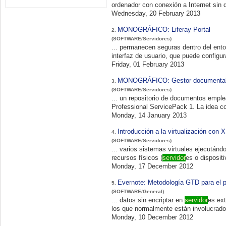
ordenador con conexión a Internet sin 
Wednesday, 20 February 2013
MONOGRÁFICO: Liferay Portal
2.
(SOFTWARE/Servidores)
... permanecen seguras dentro del entorno del portal. Correo electrónico Se incluye un comple
interfaz de usuario, que puede configur
Friday, 01 February 2013
MONOGRÁFICO: Gestor documental
3.
(SOFTWARE/Servidores)
... un repositorio de documentos emple
Professional Se
Monday, 14 January 2013
Introducción a la virtualización con
4.
(SOFTWARE/Servidores)
... varios sistemas virtuales ejecutánd
recursos físicos (
servidor
es o disposit
Monday, 17 December 2012
Evernote: Metodología GTD para el 
5.
(SOFTWARE/General)
... datos sin encriptar en
servidor
es ext
los que normalmente están involucrados
Monday, 10 December 2012