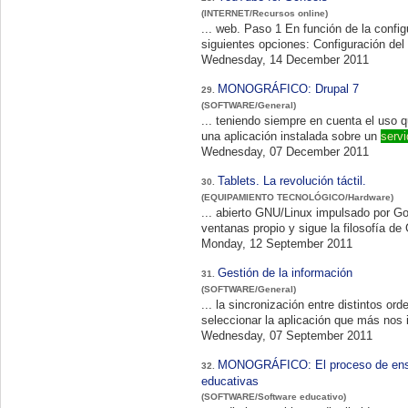
(INTERNET/Recursos online)
... web. Paso 1 En función de la configuración de red de la que dispongamos en nuestro centro deberemos optar por una de las
siguientes opciones: Configuración del
Wednesday, 14 December 2011
MONOGRÁFICO: Drupal 7
29.
(SOFTWARE/General)
... teniendo siempre en cuenta el uso que va a hacerse de él. Podemos def
una aplicación instalada sobre un
servi
Wednesday, 07 December 2011
Tablets. La revolución táctil.
30.
(EQUIPAMIENTO TECNOLÓGICO/Hardware)
... abierto GNU/Linux impulsado por 
ventanas propio y sigue la filosofía d
Monday, 12 September 2011
Gestión de la información
31.
(SOFTWARE/General)
... la sincronización entre distintos o
seleccionar la aplicación que más nos 
Wednesday, 07 September 2011
MONOGRÁFICO: El proceso de enseña
32.
educativas
(SOFTWARE/Software educativo)