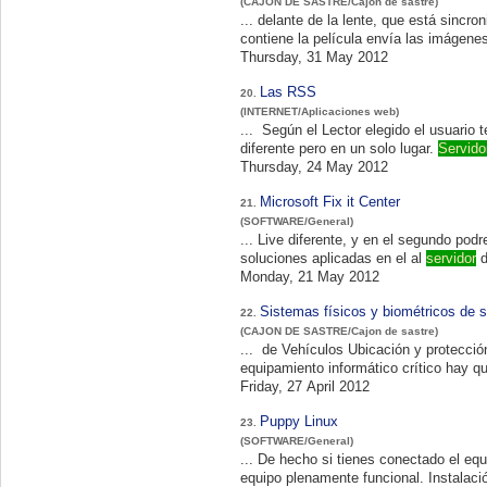
(CAJON DE SASTRE/Cajon de sastre)
contiene la película envía las imágenes 
Thursday, 31 May 2012
Las RSS
20.
(INTERNET/Aplicaciones web)
... Según el Lector elegido el usuario 
diferente pero en un solo lugar.
Servido
Thursday, 24 May 2012
Microsoft Fix it Center
21.
(SOFTWARE/General)
... Live diferente, y en el segundo pod
soluciones aplicadas en el al
servidor
Monday, 21 May 2012
Sistemas físicos y biométricos de 
22.
(CAJON DE SASTRE/Cajon de sastre)
... de Vehículos Ubicación y 
equipamiento informático crítico hay qu
Friday, 27 April 2012
Puppy Linux
23.
(SOFTWARE/General)
... De hecho si tienes conectado el eq