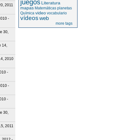
juegos
Literatura
20, 2011
mapas
Matemáticas
planetas
video
Química
vocabulario
vídeos
web
2010 -
more tags
e 30,
e 14,
14, 2010
010 -
2010 -
010 -
e 30,
15, 2011
, 2012 -