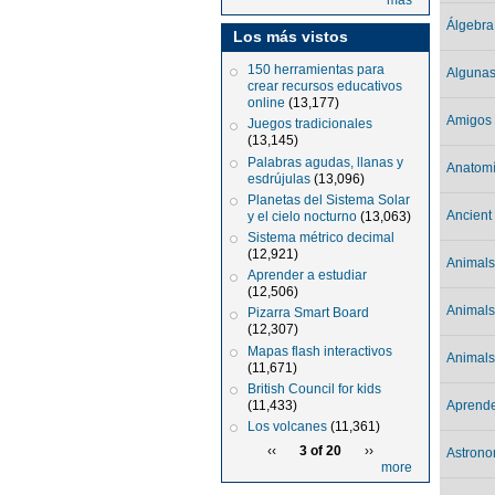
más
Álgebra
Los más vistos
150 herramientas para
Algunas
crear recursos educativos
online
(13,177)
Amigos 
Juegos tradicionales
(13,145)
Palabras agudas, llanas y
Anatomí
esdrújulas
(13,096)
Planetas del Sistema Solar
Ancient
y el cielo nocturno
(13,063)
Sistema métrico decimal
(12,921)
Animal
Aprender a estudiar
(12,506)
Animal
Pizarra Smart Board
(12,307)
Mapas flash interactivos
Animal
(11,671)
British Council for kids
(11,433)
Aprende
Los volcanes
(11,361)
‹‹
3 of 20
››
Astrono
more