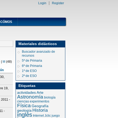
Login
Register
CÓMOS
Materiales didácticos
Buscador avanzado de
recursos
5º de Primaria
)
|
M
(48)
6º de Primaria
ión
1º de ESO
2º de ESO
 30,
Etiquetas
re 19,
actividades
Arte
Astronomía
biología
 2011 -
ciencias
experimentos
Física
Geografía
Historia
geología
11 -
inglés
Internet
Jclic
juego