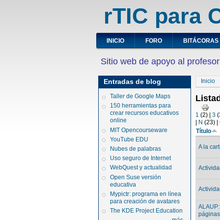
rTIC para C
INICIO
FORO
BITÁCORAS
Sitio web de apoyo al profesor
Entradas de blog
Inicio
Taller de Google Maps
Lista
150 herramientas para
crear recursos educativos
1
(2)
|
3
(
online
|
N
(23)
|
MIT Opencourseware
Título
YouTube EDU
A la car
Nubes de palabras
Uso seguro de Internet
WebQuest y actualidad
Activid
Open Suse versión
educativa
Activid
Mypictr: programa en línea
para creación de avatares
ALAUP: 
The KDE Project Education
páginas