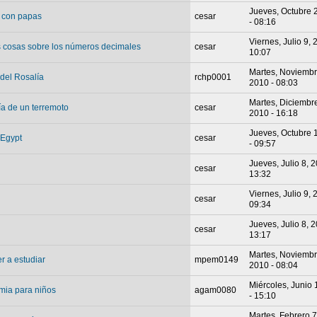
Jueves, Octubre 
 con papas
cesar
- 08:16
Viernes, Julio 9, 
 cosas sobre los números decimales
cesar
10:07
Martes, Noviembr
del Rosalía
rchp0001
2010 - 08:03
Martes, Diciembr
a de un terremoto
cesar
2010 - 16:18
Jueves, Octubre 
 Egypt
cesar
- 09:57
Jueves, Julio 8, 2
s
cesar
13:32
Viernes, Julio 9, 
s
cesar
09:34
Jueves, Julio 8, 2
s
cesar
13:17
Martes, Noviembr
r a estudiar
mpem0149
2010 - 08:04
Miércoles, Junio 
mia para niños
agam0080
- 15:10
Martes, Febrero 7