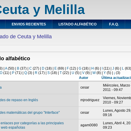
euta y Melilla
ENVIOS RECIENTES
LISTADO ALFABÉTICO
F.A.Q.
ado de Ceuta y Melilla
do alfabético
3)
|
A
(50)
|
B
(37)
|
C
(27)
|
D
(18)
|
E
(69)
|
F
(12)
|
G
(18)
|
H
(6)
|
I
(11)
|
J
(6)
|
L
(63
O
(11)
|
P
(71)
|
Q
(3)
|
R
(17)
|
S
(18)
|
T
(22)
|
U
(5)
|
V
(9)
|
W
(8)
|
Y
(5)
|
¡
(3)
Autor
Última actualizac
Miércoles, Marzo
ta
cesar
2011 - 09:47
Viernes, Noviemb
ades de repaso en Inglés
mjrodriguez
2010 - 09:27
Lunes, Agosto 29,
ades matemáticas del grupo "Interface"
cesar
09:16
enlaces por categorías a las principales
Lunes, Abril 4, 20
agam0080
 web españolas
09:23