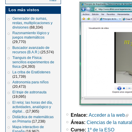
más
Los más vistos
Generador de sumas,
restas, multiplicaciones y
divisiones
(68,334)
Razonamiento lógico y
juegos matemáticos
(29,770)
Buscador avanzado de
recursos (B.A.R.)
(25,574)
Tianguis de Física:
sencillos experimentos de
física
(24,393)
La criba de Eratóstenes
(21,739)
Astronomia para niños
(20,473)
El traje de astronauta
(19,095)
El reloj: las horas del día,
actividades, analógico y
digital...
(17,905)
Enlace:
Acceder a la web
Didáctica de matemáticas
en Primaria
(17,238)
Áreas:
Ciencias de la natura
Mapa interactivo de
Curso:
1º de la ESO
España
(16,967)