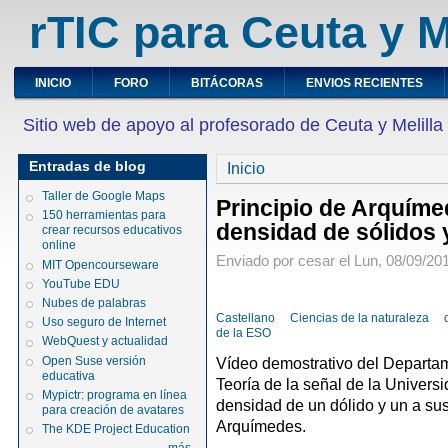
rTIC para Ceuta y M
INICIO
FORO
BITÁCORAS
ENVIOS RECIENTES
Sitio web de apoyo al profesorado de Ceuta y Melilla
Entradas de blog
Inicio
Taller de Google Maps
Principio de Arquíme
150 herramientas para
densidad de sólidos 
crear recursos educativos
online
Enviado por cesar el Lun, 08/09/201
MIT Opencourseware
YouTube EDU
Nubes de palabras
Castellano
Ciencias de la naturaleza
Uso seguro de Internet
de la ESO
WebQuest y actualidad
Open Suse versión
Vídeo demostrativo del Departam
educativa
Teoría de la señal de la Universi
Mypictr: programa en línea
densidad de un dólido y un a sus
para creación de avatares
Arquímedes.
The KDE Project Education