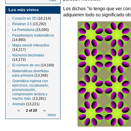
más
Los dichos "lo tengo que ver con 
Los más vistos
adquieren todo su significado o
Corazón en 3D
(16,214)
Relatran 3.5
(15,292)
La Prehistoria
(15,095)
Pasatiempos matemáticos
(14,860)
Mapa mundi interactivo
(14,217)
Números decimales
(14,172)
El número de oro
(14,169)
Matemáticas divertidas
para primaria
(13,346)
Gramática inglesa con
ejercicios, vocabulario,
pronunciación,
comprensión lectora y
mucho más.
(13,281)
Animals
(13,221)
‹‹
2 of 20
››
more