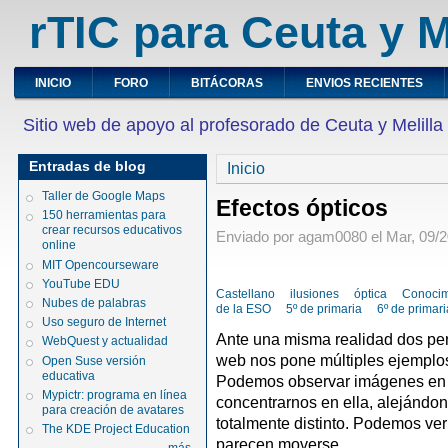
rTIC para Ceuta y M
INICIO
FORO
BITÁCORAS
ENVIOS RECIENTES
Sitio web de apoyo al profesorado de Ceuta y Melilla
Entradas de blog
Inicio
Taller de Google Maps
Efectos ópticos
150 herramientas para
crear recursos educativos
Enviado por agam0080 el Mar, 09/20
online
MIT Opencourseware
YouTube EDU
Castellano
ilusiones
óptica
Conocim
Nubes de palabras
de la ESO
5º de primaria
6º de primari
Uso seguro de Internet
Ante una misma realidad dos per
WebQuest y actualidad
web nos pone múltiples ejemplos 
Open Suse versión
educativa
Podemos observar imágenes en 
Mypictr: programa en línea
concentrarnos en ella, alejándo
para creación de avatares
totalmente distinto. Podemos ve
The KDE Project Education
parecen moverse.