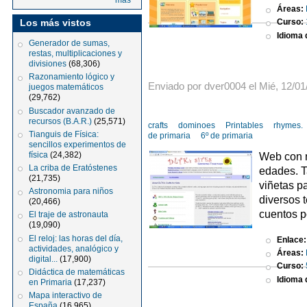
más
Áreas:
Los más vistos
Curso:
Idioma d
Generador de sumas,
restas, multiplicaciones y
divisiones
(68,306)
Razonamiento lógico y
Enviado por dver0004 el Mié, 12/01
juegos matemáticos
(29,762)
Buscador avanzado de
recursos (B.A.R.)
(25,571)
crafts
dominoes
Printables
rhymes.
Tianguis de Física:
de primaria
6º de primaria
sencillos experimentos de
física
(24,382)
Web con m
La criba de Eratóstenes
edades. T
(21,735)
viñetas p
Astronomia para niños
diversos 
(20,466)
cuentos p
El traje de astronauta
(19,090)
El reloj: las horas del día,
Enlace
actividades, analógico y
Áreas:
digital...
(17,900)
Curso:
Didáctica de matemáticas
Idioma d
en Primaria
(17,237)
Mapa interactivo de
España
(16,965)