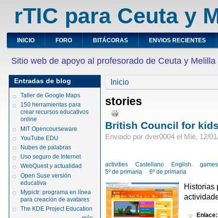
rTIC para Ceuta y M
INICIO
FORO
BITÁCORAS
ENVIOS RECIENTES
Sitio web de apoyo al profesorado de Ceuta y Melilla
Entradas de blog
Inicio
Taller de Google Maps
stories
150 herramientas para
crear recursos educativos
online
British Council for kid
MIT Opencourseware
Enviado por dver0004 el Mié, 12/01
YouTube EDU
Nubes de palabras
Uso seguro de Internet
activities
Castellano
English.
game
WebQuest y actualidad
5º de primaria
6º de primaria
Open Suse versión
educativa
Historias 
Mypictr: programa en línea
actividad
para creación de avatares
The KDE Project Education
Enlace