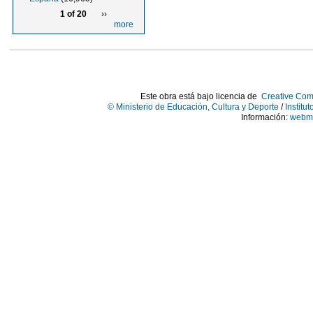
1 of 20
››
more
Este obra está bajo licencia de
Creative Com
© Ministerio de Educación, Cultura y Deporte
/
Institu
Información:
webma