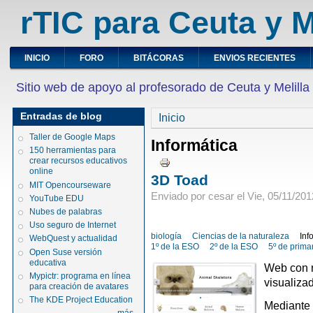
rTIC para Ceuta y M
INICIO
FORO
BITÁCORAS
ENVIOS RECIENTES
Sitio web de apoyo al profesorado de Ceuta y Melilla
Entradas de blog
Inicio
Taller de Google Maps
Informática
150 herramientas para
crear recursos educativos
online
3D Toad
MIT Opencourseware
Enviado por cesar el Vie, 05/11/201
YouTube EDU
Nubes de palabras
Uso seguro de Internet
biología
Ciencias de la naturaleza
Inf
WebQuest y actualidad
1º de la ESO
2º de la ESO
5º de prima
Open Suse versión
educativa
Web con n
Mypictr: programa en línea
visualizad
para creación de avatares
The KDE Project Education
Mediante 