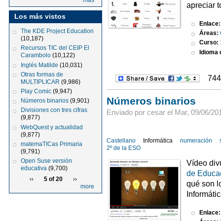
más
apreciar 
Los más vistos
Enlace
The KDE Project Education
Áreas:
(10,187)
Curso:
Recursos TIC del CEIP El
Idioma d
Carambolo
(10,122)
Inglés Matilde
(10,031)
Otras formas de
744
MULTIPLICAR
(9,986)
Play Comic
(9,947)
Números binarios
Números binarios
(9,901)
Divisiones con tres cifras
Enviado por cesar el Mar, 09/06/201
(9,877)
WebQuest y actualidad
(9,877)
Castellano
Informática
numeración
matemaTICas Primaria
2º de la ESO
(9,791)
Open Suse versión
Vídeo div
educativa
(9,700)
de Educac
‹‹
5 of 20
››
qué son l
more
Informátic
Enlace