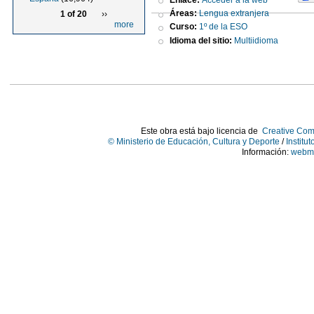
Áreas:
Lengua extranjera
1 of 20
››
more
Curso:
1º de la ESO
Idioma del sitio:
Multiidioma
Este obra está bajo licencia de
Creative Com
© Ministerio de Educación, Cultura y Deporte
/
Institu
Información:
webma