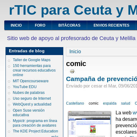
rTIC para Ceuta y M
INICIO
FORO
BITÁCORAS
ENVIOS RECIENTES
Sitio web de apoyo al profesorado de Ceuta y Melilla
Entradas de blog
Inicio
Taller de Google Maps
comic
150 herramientas para
crear recursos educativos
online
Campaña de prevención
MIT Opencourseware
Enviado por cesar el Mar, 09/06/201
YouTube EDU
Nubes de palabras
Uso seguro de Internet
Castellano
comic
espalda
salud
C
WebQuest y actualidad
Open Suse versión
La web
w
educativa
ha desarr
Mypictr: programa en línea
prevenció
para creación de avatares
The KDE Project Education
escolares