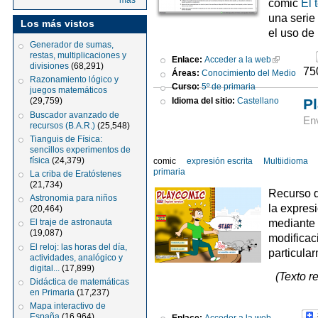
más
comic
El 
una serie
Los más vistos
el uso de
Generador de sumas,
restas, multiplicaciones y
Enlace:
Acceder a la web
divisiones
(68,291)
75
Áreas:
Conocimiento del Medio
Razonamiento lógico y
Curso:
5º de primaria
juegos matemáticos
Idioma del sitio:
Castellano
P
(29,759)
Buscador avanzado de
Env
recursos (B.A.R.)
(25,548)
Tianguis de Física:
sencillos experimentos de
física
(24,379)
comic
expresión escrita
Multiidioma
primaria
La criba de Eratóstenes
(21,734)
Recurso d
Astronomia para niños
la expres
(20,464)
mediante 
El traje de astronauta
(19,087)
modificac
El reloj: las horas del día,
particular
actividades, analógico y
digital...
(17,899)
(Texto r
Didáctica de matemáticas
en Primaria
(17,237)
Mapa interactivo de
España
(16,964)
Enlace:
Acceder a la web