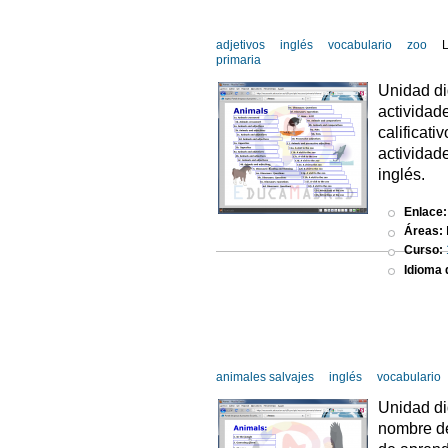
adjetivos
inglés
vocabulario
zoo
primaria
Unidad di
actividad
calificat
actividad
inglés.
Enlace
Áreas:
Curso:
Idioma d
animales salvajes
inglés
vocabulario
Unidad di
nombre de