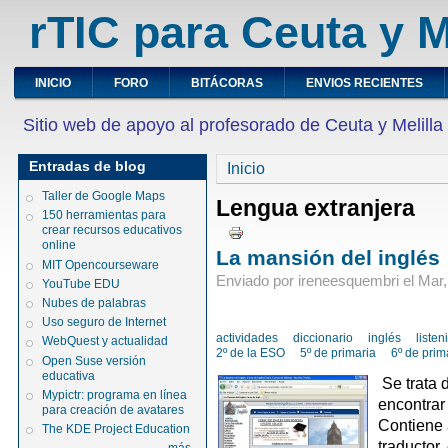
rTIC para Ceuta y M
INICIO
FORO
BITÁCORAS
ENVIOS RECIENTES
Sitio web de apoyo al profesorado de Ceuta y Melilla
Entradas de blog
Inicio
Taller de Google Maps
Lengua extranjera
150 herramientas para
crear recursos educativos
online
La mansión del inglés
MIT Opencourseware
Enviado por ireneesquembri el Mar,
YouTube EDU
Nubes de palabras
Uso seguro de Internet
actividades
diccionario
inglés
listen
WebQuest y actualidad
2º de la ESO
5º de primaria
6º de prim
Open Suse versión
educativa
Se trata
Mypictr: programa en línea
encontrar
para creación de avatares
Contiene a
The KDE Project Education
traductor, 