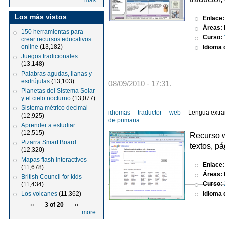
más
Los más vistos
Enlace
Áreas:
150 herramientas para
Curso:
crear recursos educativos
online
(13,182)
Idioma d
Juegos tradicionales
(13,148)
Palabras agudas, llanas y
esdrújulas
(13,103)
08/09/2010 - 17:31.
Planetas del Sistema Solar
y el cielo nocturno
(13,077)
Sistema métrico decimal
idiomas
traductor
web
Lengua extra
(12,925)
de primaria
Aprender a estudiar
(12,515)
Recurso w
Pizarra Smart Board
textos, p
(12,320)
Mapas flash interactivos
Enlace
(11,678)
Áreas:
British Council for kids
Curso:
(11,434)
Idioma d
Los volcanes
(11,362)
‹‹
3 of 20
››
more