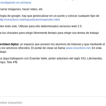
nvestigando-en-primaria
 narrar imágenes, hacer video, etc.
nología de google, hay que geolocalizar en un punto y colocar cualquier tipo de
http://creactivos.net/mapadarwin/mapindex.html
en todo esto. Utilizan para ello determinados servicios web 2.0.
 a los chavales para elegir libremente tiempo para elegir sus temas de trabajo
entidad digital
, un espacio que poseen los alumnos de Asturias y que mediante el
los servicios ofrecidos. El portal de clase se llama
www.creactivos.net
. En esta
abajo:
a (aquí trabajaron con Evaristo Valle, pintor asturiano del siglo XX); Librolandia;
mpo; Tele 4ºB.
mbre (requerido)