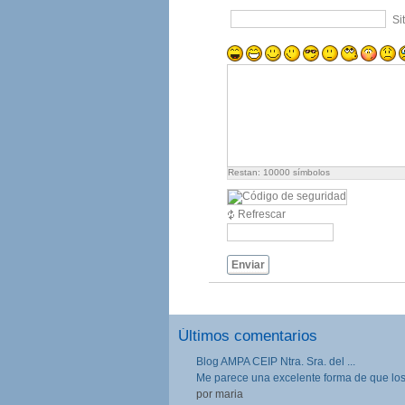
Si
Restan:
10000
símbolos
Refrescar
Enviar
Últimos comentarios
Blog AMPA CEIP Ntra. Sra. del ...
Me parece una excelente forma de que los.
por maria