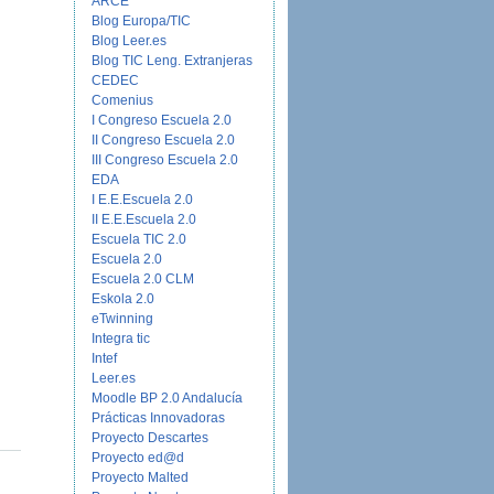
ARCE
Blog Europa/TIC
Blog Leer.es
Blog TIC Leng. Extranjeras
CEDEC
Comenius
I Congreso Escuela 2.0
II Congreso Escuela 2.0
III Congreso Escuela 2.0
EDA
I E.E.Escuela 2.0
II E.E.Escuela 2.0
Escuela TIC 2.0
Escuela 2.0
Escuela 2.0 CLM
Eskola 2.0
eTwinning
Integra tic
Intef
Leer.es
Moodle BP 2.0 Andalucía
Prácticas Innovadoras
Proyecto Descartes
Proyecto ed@d
Proyecto Malted