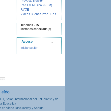
Proyecto Newton
Red Ed. Musical (REM)
RIATE
Vídeos Buenas PrácTICas
Tenemos 215
invitados conectado(s)
Acceso
Iniciar sesión
ents
leído
011, Salón Internacional del Estudiante y de
rta Educativa
o en Vídeo Disc Jockey y Sonido