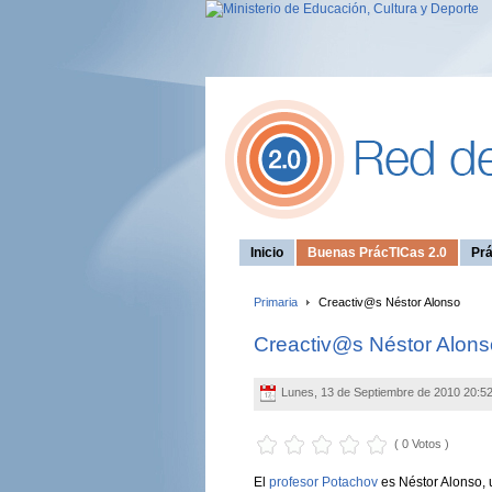
Inicio
Buenas PrácTICas 2.0
Prá
Primaria
Creactiv@s Néstor Alonso
Creactiv@s Néstor Alons
Lunes, 13 de Septiembre de 2010 20:5
( 0 Votos )
El
profesor Potachov
es Néstor Alonso, 