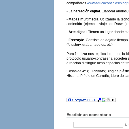
compañeros
www.educacontic.es/blog/i
- La
narración digital
. Elaborar audios,
-
Mapas multimedia
. Utilizando la tec
contenido. (ejemplo, viaje con Darwin)
-
Arte digital
. Tienen un lugar donde met
-
Freestyle
. Consiste en dejarle tiempo
(fotostory, graban audios, etc)
Para finalizar nos explica lo que es la
id
protocolo usuario-contraseña acceden a 
dirección distingue ocho espacios de tr
Cosas de 4ºB; El chivato; Blog de plástic
Historia; Piñole en Carreño, Libro de ca
Escribir un comentario
No