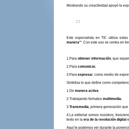
Mostrando su creactividad apoyó la exp
Este especialista en TIC utiliza est
manera
"". Con este uso se centra en tr
1.Para
obtener información
, que sepan 
2.Para
comunicar.
3.Para
expresar
, como medio de expresi
Sintetiza lo que define como competencia
1.De
manera activa
2.Trabajando formatos
multimedia.
3.
Transmedia
, primera generación que 
4.La editorial somos nosotros, trasciend
texto en la
era de la revolución digital
e
Aquí le podemos ver durante la ponencia