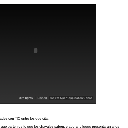
Dim lights
Embed
ades con TIC entre los que cita:
 que parten de lo que los chavales saben, elaborar y luego presentarán a los